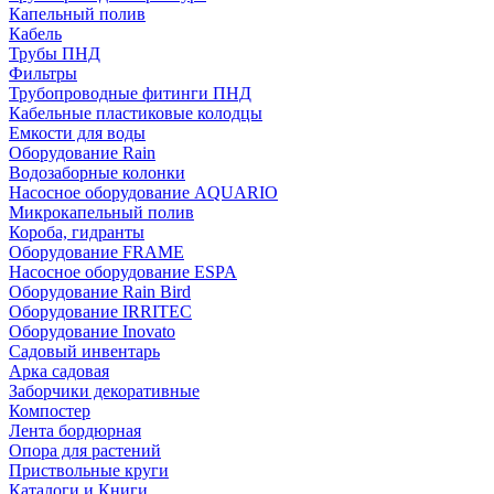
Капельный полив
Кабель
Трубы ПНД
Фильтры
Трубопроводные фитинги ПНД
Кабельные пластиковые колодцы
Емкости для воды
Оборудование Rain
Водозаборные колонки
Насосное оборудование AQUARIO
Микрокапельный полив
Короба, гидранты
Оборудование FRAME
Насосное оборудование ESPA
Оборудование Rain Bird
Оборудование IRRITEC
Оборудование Inovato
Садовый инвентарь
Арка садовая
Заборчики декоративные
Компостер
Лента бордюрная
Опора для растений
Приствольные круги
Каталоги и Книги