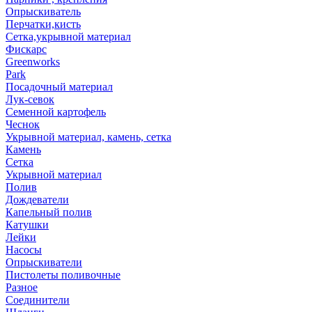
Опрыскиватель
Перчатки,кисть
Сетка,укрывной материал
Фискарс
Greenworks
Park
Посадочный материал
Лук-севок
Семенной картофель
Чеснок
Укрывной материал, камень, сетка
Камень
Сетка
Укрывной материал
Полив
Дождеватели
Капельный полив
Катушки
Лейки
Насосы
Опрыскиватели
Пистолеты поливочные
Разное
Соединители