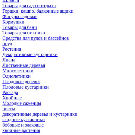
Шланги
Товары для сада и отдыха
Горшки, кашпо, балконные ящики
Фигуры садовые
Кормушки
Товары для бани
Товары для пикника
Средства для пудов и бассейнов
пруд
Растения
Декоративные кустарники
Лиана
Лиственные деревья
Многолетники
Однолетники
Плодовые деревья
Плодовые кустарники
Рассада
Хвойные
Молодые саженцы
цветы
декоративные деревья и кустарники
ягодные кустарники
бобовые и злаковые
хвойные растения