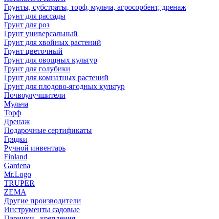
Грунты, субстраты, торф, мульча, агросорбент, дренаж
Грунт для рассады
Грунт для роз
Грунт универсальный
Грунт для хвойных растений
Грунт цветочный
Грунт для овощных культур
Грунт для голубики
Грунт для комнатных растений
Грунт для плодово-ягодных культур
Почвоулучшители
Мульча
Торф
Дренаж
Подарочные сертификаты
Грядки
Ручной инвентарь
Finland
Gardena
Mr.Logo
TRUPER
ZEMA
Другие производители
Инструменты садовые
Парники , крепления