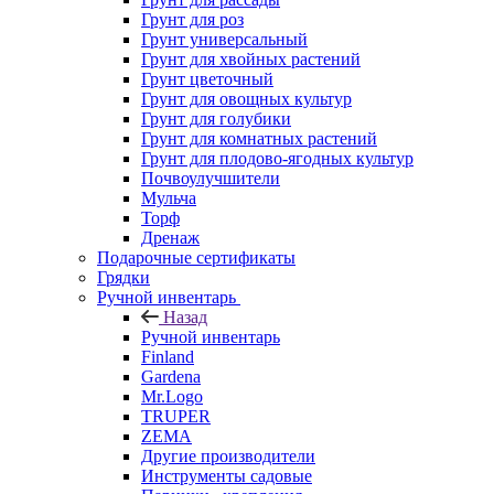
Грунт для роз
Грунт универсальный
Грунт для хвойных растений
Грунт цветочный
Грунт для овощных культур
Грунт для голубики
Грунт для комнатных растений
Грунт для плодово-ягодных культур
Почвоулучшители
Мульча
Торф
Дренаж
Подарочные сертификаты
Грядки
Ручной инвентарь
Назад
Ручной инвентарь
Finland
Gardena
Mr.Logo
TRUPER
ZEMA
Другие производители
Инструменты садовые