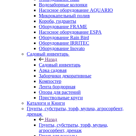
Водозаборные колонки
Насосное оборудование AQUARIO
Микрокапельный полив
Короба, гидранты
Оборудование FRAME
Насосное оборудование ESPA
Оборудование Rain Bird
Оборудование IRRITEC
Оборудование Inovato
Садовый инвентарь
Назад
Садовый инвентарь
Арка садовая
Заборчики декоративные
Компостер
Лента бордюрная
Опора для растений
Приствольные круги
Каталоги и Книги
Грунты, субстраты, торф, мульча, агросорбент,
дренаж
Назад
Грунты, субстраты, торф, мульча,
агросорбент, дренаж
Грунт для рассады