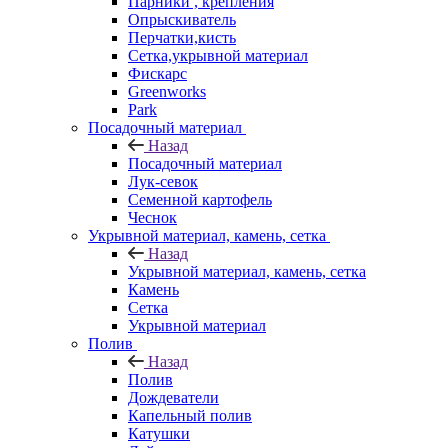
Парники , крепления
Опрыскиватель
Перчатки,кисть
Сетка,укрывной материал
Фискарс
Greenworks
Park
Посадочный материал
Назад
Посадочный материал
Лук-севок
Семенной картофель
Чеснок
Укрывной материал, камень, сетка
Назад
Укрывной материал, камень, сетка
Камень
Сетка
Укрывной материал
Полив
Назад
Полив
Дождеватели
Капельный полив
Катушки