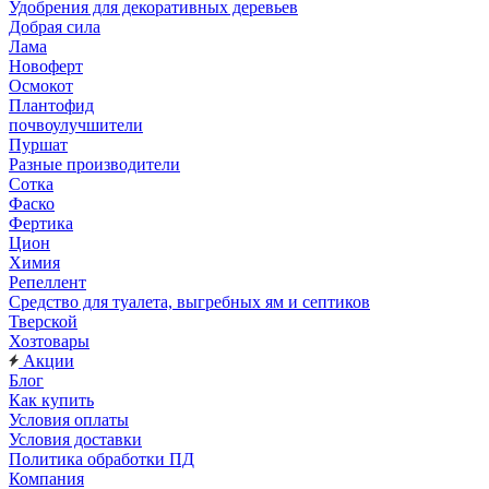
Удобрения для декоративных деревьев
Добрая сила
Лама
Новоферт
Осмокот
Плантофид
почвоулучшители
Пуршат
Разные производители
Сотка
Фаско
Фертика
Цион
Химия
Репеллент
Средство для туалета, выгребных ям и септиков
Тверской
Хозтовары
Акции
Блог
Как купить
Условия оплаты
Условия доставки
Политика обработки ПД
Компания