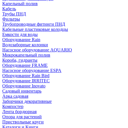
Капельный полив
Кабель
Трубы ПНД
Фильтры
Трубопроводные фитинги ПНД
Кабельные пластиковые колодцы
Емкости для воды
Оборудование Rain
Водозаборные колонки
Насосное оборудование AQUARIO
Микрокапельный полив
Короба, гидранты
Оборудование FRAME
Насосное оборудование ESPA
Оборудование Rain Bird
Оборудование IRRITEC
Оборудование Inovato
Садовый инвентарь
Арка садовая
Заборчики декоративные
Компостер
Лента бордюрная
Опора для растений
Приствольные круги
Каталоги и Книги