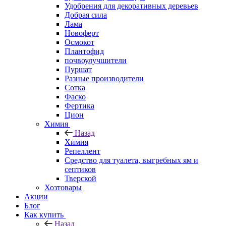
Удобрения для декоративных деревьев
Добрая сила
Лама
Новоферт
Осмокот
Плантофид
почвоулучшители
Пуршат
Разные производители
Сотка
Фаско
Фертика
Цион
Химия
Назад
Химия
Репеллент
Средство для туалета, выгребных ям и
септиков
Тверской
Хозтовары
Акции
Блог
Как купить
Назад