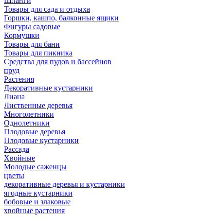
Шланги
Товары для сада и отдыха
Горшки, кашпо, балконные ящики
Фигуры садовые
Кормушки
Товары для бани
Товары для пикника
Средства для пудов и бассейнов
пруд
Растения
Декоративные кустарники
Лиана
Лиственные деревья
Многолетники
Однолетники
Плодовые деревья
Плодовые кустарники
Рассада
Хвойные
Молодые саженцы
цветы
декоративные деревья и кустарники
ягодные кустарники
бобовые и злаковые
хвойные растения