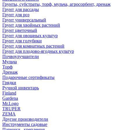
Грунты, субстраты, торф, мульча, агросорбент, дренаж
Грунт для рассады
Грунт для роз
Грунт универсальный
Грунт для хвойных растений
Грунт цветочный
Грунт для овощных культур
Грунт для голубики
Грунт для комнатных растений
Грунт для плодово-ягодных культур
Почвоулучшители
Мульча
Торф
Дренаж
Подарочные сертификаты
Грядки
Ручной инвентарь
Finland
Gardena
Mr.Logo
TRUPER
ZEMA
Другие производители
Инструменты садовые
Парники , крепления