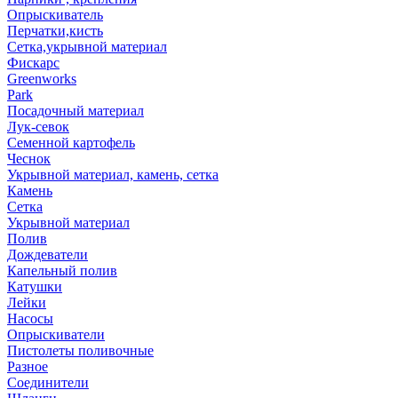
Опрыскиватель
Перчатки,кисть
Сетка,укрывной материал
Фискарс
Greenworks
Park
Посадочный материал
Лук-севок
Семенной картофель
Чеснок
Укрывной материал, камень, сетка
Камень
Сетка
Укрывной материал
Полив
Дождеватели
Капельный полив
Катушки
Лейки
Насосы
Опрыскиватели
Пистолеты поливочные
Разное
Соединители