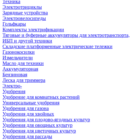
Техника
Электротрициклы
Зарядные устройства
Электровелосипеды
Гольфкары
Комплекты электрификации
Тяговые и буферные аккумуляторы для электротранспорта,
ИБП и другой техники
Складские платформенные электрические тележки
Газонокосилки
Измельчители
Масло для техники
Аккумуляторная
Бензиновая
Леска для триммера
Электро-
Удобрения
Удобрение для комнатных растений
Универсальные удобрения
Удобрения для газона
Удобрения для хвойных
Удобрения для плодово-ягодных культур
Удобрения для овощных культур
Удобрения для цветочных культур
Удобрения для рассады