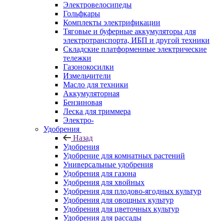
Электровелосипеды
Гольфкары
Комплекты электрификации
Тяговые и буферные аккумуляторы для
электротранспорта, ИБП и другой техники
Складские платформенные электрические
тележки
Газонокосилки
Измельчители
Масло для техники
Аккумуляторная
Бензиновая
Леска для триммера
Электро-
Удобрения
Назад
Удобрения
Удобрение для комнатных растений
Универсальные удобрения
Удобрения для газона
Удобрения для хвойных
Удобрения для плодово-ягодных культур
Удобрения для овощных культур
Удобрения для цветочных культур
Удобрения для рассады