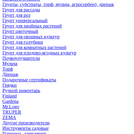
Грунты, субстраты, торф, мульча, агросорбент, дренаж
Грунт для рассады
Грунт для роз
Грунт универсальный
Грунт для хвойных растений
Грунт цветочный
Грунт для овощных культур
Грунт для голубики
Грунт для комнатных растений
Грунт для плодово-ягодных культур
Почвоулучшители
Мульча
Торф
Дренаж
Подарочные сертификаты
Грядки
Ручной инвентарь
Finland
Gardena
Mr.Logo
TRUPER
ZEMA
Другие производители
Инструменты садовые
Парники , крепления