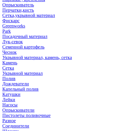
Опрыскиватель
Перчатки,кисть
Сетка,укрывной материал
Фискарс
Greenworks
Park
Посадочный материал
Лук-севок
Семенной картофель
Чеснок
Укрывной материал, камень, сетка
Камень
Сетка
Укрывной материал
Полив
Дождеватели
Капельный полив
Катушки
Лейки
Насосы
Опрыскиватели
Пистолеты поливочные
Разное
Соединители