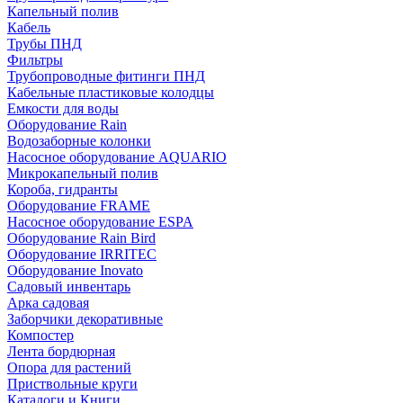
Капельный полив
Кабель
Трубы ПНД
Фильтры
Трубопроводные фитинги ПНД
Кабельные пластиковые колодцы
Емкости для воды
Оборудование Rain
Водозаборные колонки
Насосное оборудование AQUARIO
Микрокапельный полив
Короба, гидранты
Оборудование FRAME
Насосное оборудование ESPA
Оборудование Rain Bird
Оборудование IRRITEC
Оборудование Inovato
Садовый инвентарь
Арка садовая
Заборчики декоративные
Компостер
Лента бордюрная
Опора для растений
Приствольные круги
Каталоги и Книги