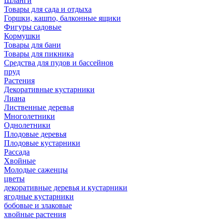
Шланги
Товары для сада и отдыха
Горшки, кашпо, балконные ящики
Фигуры садовые
Кормушки
Товары для бани
Товары для пикника
Средства для пудов и бассейнов
пруд
Растения
Декоративные кустарники
Лиана
Лиственные деревья
Многолетники
Однолетники
Плодовые деревья
Плодовые кустарники
Рассада
Хвойные
Молодые саженцы
цветы
декоративные деревья и кустарники
ягодные кустарники
бобовые и злаковые
хвойные растения