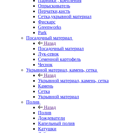
Парники , крепления
Опрыскиватель
Перчатки,кисть
Сетка,укрывной материал
Фискарс
Greenworks
Park
Посадочный материал
Назад
Посадочный материал
Лук-севок
Семенной картофель
Чеснок
Укрывной материал, камень, сетка
Назад
Укрывной материал, камень, сетка
Камень
Сетка
Укрывной материал
Полив
Назад
Полив
Дождеватели
Капельный полив
Катушки