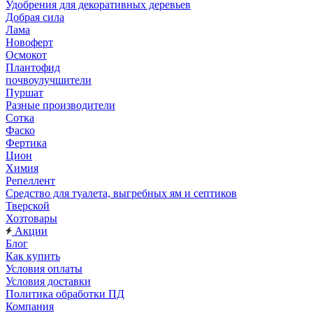
Удобрения для декоративных деревьев
Добрая сила
Лама
Новоферт
Осмокот
Плантофид
почвоулучшители
Пуршат
Разные производители
Сотка
Фаско
Фертика
Цион
Химия
Репеллент
Средство для туалета, выгребных ям и септиков
Тверской
Хозтовары
Акции
Блог
Как купить
Условия оплаты
Условия доставки
Политика обработки ПД
Компания