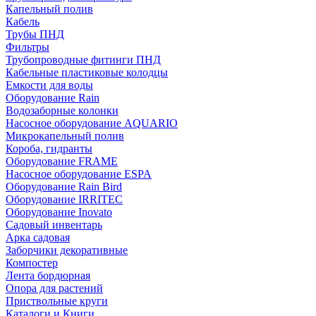
Капельный полив
Кабель
Трубы ПНД
Фильтры
Трубопроводные фитинги ПНД
Кабельные пластиковые колодцы
Емкости для воды
Оборудование Rain
Водозаборные колонки
Насосное оборудование AQUARIO
Микрокапельный полив
Короба, гидранты
Оборудование FRAME
Насосное оборудование ESPA
Оборудование Rain Bird
Оборудование IRRITEC
Оборудование Inovato
Садовый инвентарь
Арка садовая
Заборчики декоративные
Компостер
Лента бордюрная
Опора для растений
Приствольные круги
Каталоги и Книги