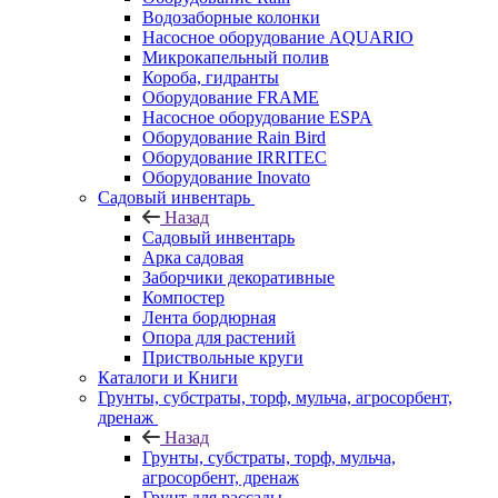
Водозаборные колонки
Насосное оборудование AQUARIO
Микрокапельный полив
Короба, гидранты
Оборудование FRAME
Насосное оборудование ESPA
Оборудование Rain Bird
Оборудование IRRITEC
Оборудование Inovato
Садовый инвентарь
Назад
Садовый инвентарь
Арка садовая
Заборчики декоративные
Компостер
Лента бордюрная
Опора для растений
Приствольные круги
Каталоги и Книги
Грунты, субстраты, торф, мульча, агросорбент,
дренаж
Назад
Грунты, субстраты, торф, мульча,
агросорбент, дренаж
Грунт для рассады