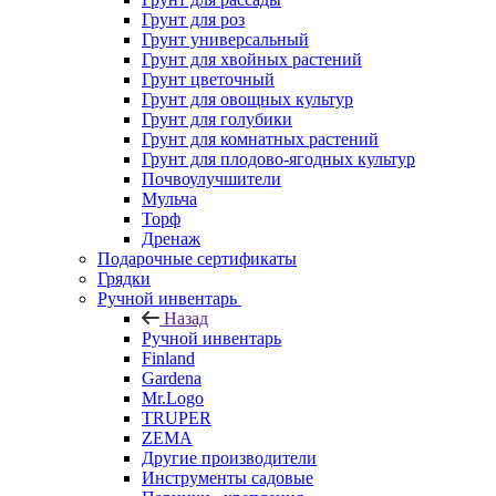
Грунт для роз
Грунт универсальный
Грунт для хвойных растений
Грунт цветочный
Грунт для овощных культур
Грунт для голубики
Грунт для комнатных растений
Грунт для плодово-ягодных культур
Почвоулучшители
Мульча
Торф
Дренаж
Подарочные сертификаты
Грядки
Ручной инвентарь
Назад
Ручной инвентарь
Finland
Gardena
Mr.Logo
TRUPER
ZEMA
Другие производители
Инструменты садовые