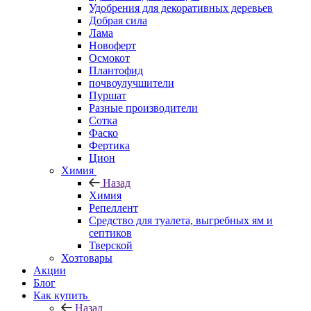
Удобрения для декоративных деревьев
Добрая сила
Лама
Новоферт
Осмокот
Плантофид
почвоулучшители
Пуршат
Разные производители
Сотка
Фаско
Фертика
Цион
Химия
Назад
Химия
Репеллент
Средство для туалета, выгребных ям и
септиков
Тверской
Хозтовары
Акции
Блог
Как купить
Назад