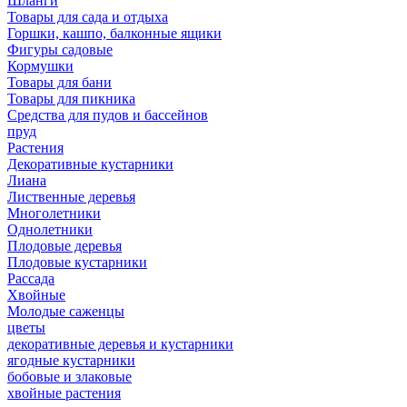
Шланги
Товары для сада и отдыха
Горшки, кашпо, балконные ящики
Фигуры садовые
Кормушки
Товары для бани
Товары для пикника
Средства для пудов и бассейнов
пруд
Растения
Декоративные кустарники
Лиана
Лиственные деревья
Многолетники
Однолетники
Плодовые деревья
Плодовые кустарники
Рассада
Хвойные
Молодые саженцы
цветы
декоративные деревья и кустарники
ягодные кустарники
бобовые и злаковые
хвойные растения