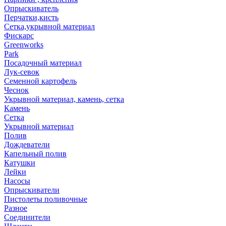
Опрыскиватель
Перчатки,кисть
Сетка,укрывной материал
Фискарс
Greenworks
Park
Посадочный материал
Лук-севок
Семенной картофель
Чеснок
Укрывной материал, камень, сетка
Камень
Сетка
Укрывной материал
Полив
Дождеватели
Капельный полив
Катушки
Лейки
Насосы
Опрыскиватели
Пистолеты поливочные
Разное
Соединители