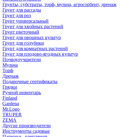
Грунты, субстраты, торф, мульча, агросорбент, дренаж
Грунт для рассады
Грунт для роз
Грунт универсальный
Грунт для хвойных растений
Грунт цветочный
Грунт для овощных культур
Грунт для голубики
Грунт для комнатных растений
Грунт для плодово-ягодных культур
Почвоулучшители
Мульча
Торф
Дренаж
Подарочные сертификаты
Грядки
Ручной инвентарь
Finland
Gardena
Mr.Logo
TRUPER
ZEMA
Другие производители
Инструменты садовые
Парники , крепления