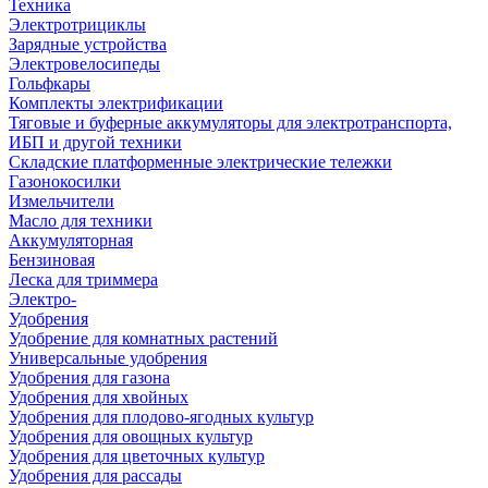
Техника
Электротрициклы
Зарядные устройства
Электровелосипеды
Гольфкары
Комплекты электрификации
Тяговые и буферные аккумуляторы для электротранспорта,
ИБП и другой техники
Складские платформенные электрические тележки
Газонокосилки
Измельчители
Масло для техники
Аккумуляторная
Бензиновая
Леска для триммера
Электро-
Удобрения
Удобрение для комнатных растений
Универсальные удобрения
Удобрения для газона
Удобрения для хвойных
Удобрения для плодово-ягодных культур
Удобрения для овощных культур
Удобрения для цветочных культур
Удобрения для рассады