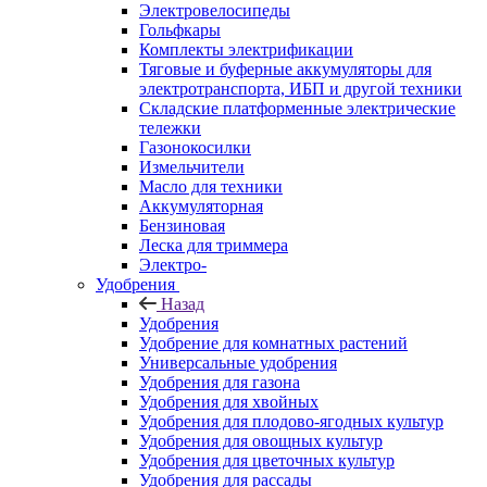
Электровелосипеды
Гольфкары
Комплекты электрификации
Тяговые и буферные аккумуляторы для
электротранспорта, ИБП и другой техники
Складские платформенные электрические
тележки
Газонокосилки
Измельчители
Масло для техники
Аккумуляторная
Бензиновая
Леска для триммера
Электро-
Удобрения
Назад
Удобрения
Удобрение для комнатных растений
Универсальные удобрения
Удобрения для газона
Удобрения для хвойных
Удобрения для плодово-ягодных культур
Удобрения для овощных культур
Удобрения для цветочных культур
Удобрения для рассады