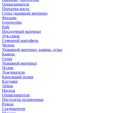
Опрыскиватель
Перчатки,кисть
Сетка,укрывной материал
Фискарс
Greenworks
Park
Посадочный материал
Лук-севок
Семенной картофель
Чеснок
Укрывной материал, камень, сетка
Камень
Сетка
Укрывной материал
Полив
Дождеватели
Капельный полив
Катушки
Лейки
Насосы
Опрыскиватели
Пистолеты поливочные
Разное
Соединители