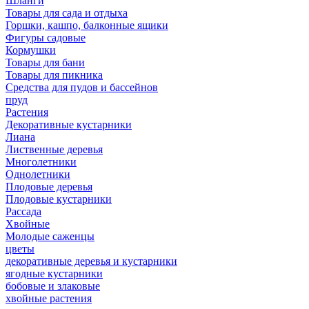
Шланги
Товары для сада и отдыха
Горшки, кашпо, балконные ящики
Фигуры садовые
Кормушки
Товары для бани
Товары для пикника
Средства для пудов и бассейнов
пруд
Растения
Декоративные кустарники
Лиана
Лиственные деревья
Многолетники
Однолетники
Плодовые деревья
Плодовые кустарники
Рассада
Хвойные
Молодые саженцы
цветы
декоративные деревья и кустарники
ягодные кустарники
бобовые и злаковые
хвойные растения