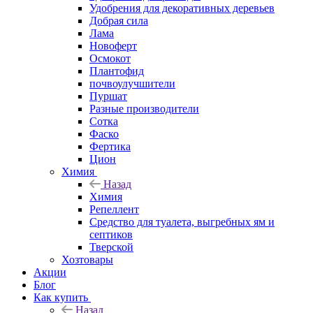
Удобрения для декоративных деревьев
Добрая сила
Лама
Новоферт
Осмокот
Плантофид
почвоулучшители
Пуршат
Разные производители
Сотка
Фаско
Фертика
Цион
Химия
Назад
Химия
Репеллент
Средство для туалета, выгребных ям и
септиков
Тверской
Хозтовары
Акции
Блог
Как купить
Назад