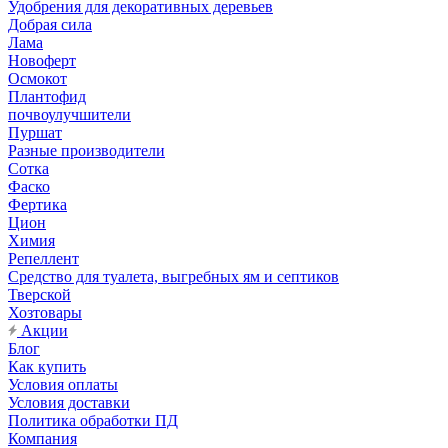
Удобрения для декоративных деревьев
Добрая сила
Лама
Новоферт
Осмокот
Плантофид
почвоулучшители
Пуршат
Разные производители
Сотка
Фаско
Фертика
Цион
Химия
Репеллент
Средство для туалета, выгребных ям и септиков
Тверской
Хозтовары
Акции
Блог
Как купить
Условия оплаты
Условия доставки
Политика обработки ПД
Компания