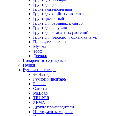
Грунт для роз
Грунт универсальный
Грунт для хвойных растений
Грунт цветочный
Грунт для овощных культур
Грунт для голубики
Грунт для комнатных растений
Грунт для плодово-ягодных культур
Почвоулучшители
Мульча
Торф
Дренаж
Подарочные сертификаты
Грядки
Ручной инвентарь
Назад
Ручной инвентарь
Finland
Gardena
Mr.Logo
TRUPER
ZEMA
Другие производители
Инструменты садовые