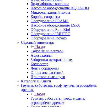
Водозаборные колонки
Насосное оборудование AQUARIO
Микрокапельный полив
Короба, гидранты
Оборудование FRAME
Насосное оборудование ESPA
Оборудование Rain Bird
Оборудование IRRITEC
Оборудование Inovato
Садовый инвентарь
Назад
Садовый инвентарь
Арка садовая
Заборчики декоративные
Компостер
Лента бордюрная
Опора для растений
Приствольные круги
Каталоги и Книги
Грунты, субстраты, торф, мульча, агросорбент,
дренаж
Назад
Грунты, субстраты, торф, мульча,
агросорбент, дренаж
Грунт для рассады