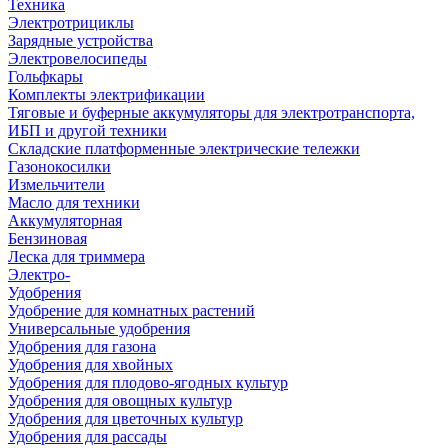
Техника
Электротрициклы
Зарядные устройства
Электровелосипеды
Гольфкары
Комплекты электрификации
Тяговые и буферные аккумуляторы для электротранспорта,
ИБП и другой техники
Складские платформенные электрические тележки
Газонокосилки
Измельчители
Масло для техники
Аккумуляторная
Бензиновая
Леска для триммера
Электро-
Удобрения
Удобрение для комнатных растений
Универсальные удобрения
Удобрения для газона
Удобрения для хвойных
Удобрения для плодово-ягодных культур
Удобрения для овощных культур
Удобрения для цветочных культур
Удобрения для рассады