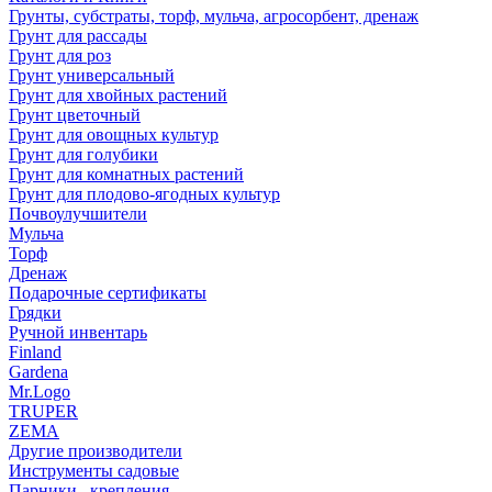
Грунты, субстраты, торф, мульча, агросорбент, дренаж
Грунт для рассады
Грунт для роз
Грунт универсальный
Грунт для хвойных растений
Грунт цветочный
Грунт для овощных культур
Грунт для голубики
Грунт для комнатных растений
Грунт для плодово-ягодных культур
Почвоулучшители
Мульча
Торф
Дренаж
Подарочные сертификаты
Грядки
Ручной инвентарь
Finland
Gardena
Mr.Logo
TRUPER
ZEMA
Другие производители
Инструменты садовые
Парники , крепления