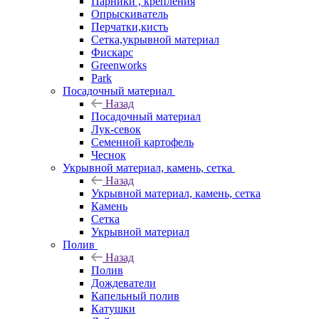
Парники , крепления
Опрыскиватель
Перчатки,кисть
Сетка,укрывной материал
Фискарс
Greenworks
Park
Посадочный материал
Назад
Посадочный материал
Лук-севок
Семенной картофель
Чеснок
Укрывной материал, камень, сетка
Назад
Укрывной материал, камень, сетка
Камень
Сетка
Укрывной материал
Полив
Назад
Полив
Дождеватели
Капельный полив
Катушки