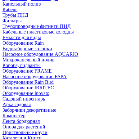
Капельный полив
Кабель
Трубы ПНД
Фильтры
Трубопроводные фитинги ПНД
Кабельные пластиковые колодцы
Емкости для воды
Оборудование Rain
Водозаборные колонки
Насосное оборудование AQUARIO
Микрокапельный полив
Короба, гидранты
Оборудование FRAME
Насосное оборудование ESPA
Оборудование Rain Bird
Оборудование IRRITEC
Оборудование Inovato
Садовый инвентарь
Арка садовая
Заборчики декоративные
Компостер
Лента бордюрная
Опора для растений
Приствольные круги
Каталоги и Книги