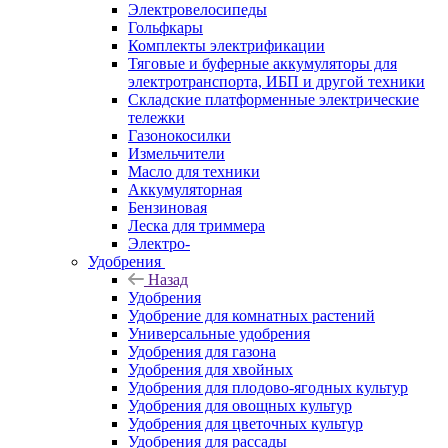
Электровелосипеды
Гольфкары
Комплекты электрификации
Тяговые и буферные аккумуляторы для
электротранспорта, ИБП и другой техники
Складские платформенные электрические
тележки
Газонокосилки
Измельчители
Масло для техники
Аккумуляторная
Бензиновая
Леска для триммера
Электро-
Удобрения
Назад
Удобрения
Удобрение для комнатных растений
Универсальные удобрения
Удобрения для газона
Удобрения для хвойных
Удобрения для плодово-ягодных культур
Удобрения для овощных культур
Удобрения для цветочных культур
Удобрения для рассады