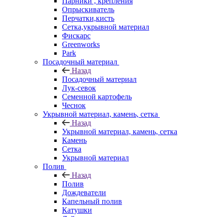
Парники , крепления
Опрыскиватель
Перчатки,кисть
Сетка,укрывной материал
Фискарс
Greenworks
Park
Посадочный материал
Назад
Посадочный материал
Лук-севок
Семенной картофель
Чеснок
Укрывной материал, камень, сетка
Назад
Укрывной материал, камень, сетка
Камень
Сетка
Укрывной материал
Полив
Назад
Полив
Дождеватели
Капельный полив
Катушки