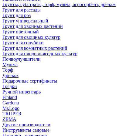
Грунты, субстраты, торф, мульча, агросорбент, дренаж
Грунт для рассады
Грунт для роз
Грунт универсальный
Грунт для хвойных растений
Грунт цветочный
Грунт для овощных культур
Грунт для голубики
Грунт для комнатных растений
Грунт для плодово-ягодных культур
Почвоулучшители
Мульча
Торф
Дренаж
Подарочные сертификаты
Грядки
Ручной инвентарь
Finland
Gardena
Mr.Logo
TRUPER
ZEMA
Другие производители
Инструменты садовые
Парники , крепления