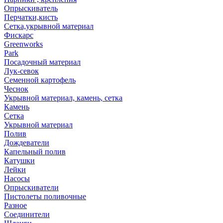
Опрыскиватель
Перчатки,кисть
Сетка,укрывной материал
Фискарс
Greenworks
Park
Посадочный материал
Лук-севок
Семенной картофель
Чеснок
Укрывной материал, камень, сетка
Камень
Сетка
Укрывной материал
Полив
Дождеватели
Капельный полив
Катушки
Лейки
Насосы
Опрыскиватели
Пистолеты поливочные
Разное
Соединители