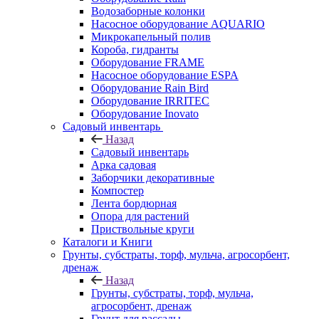
Водозаборные колонки
Насосное оборудование AQUARIO
Микрокапельный полив
Короба, гидранты
Оборудование FRAME
Насосное оборудование ESPA
Оборудование Rain Bird
Оборудование IRRITEC
Оборудование Inovato
Садовый инвентарь
Назад
Садовый инвентарь
Арка садовая
Заборчики декоративные
Компостер
Лента бордюрная
Опора для растений
Приствольные круги
Каталоги и Книги
Грунты, субстраты, торф, мульча, агросорбент,
дренаж
Назад
Грунты, субстраты, торф, мульча,
агросорбент, дренаж
Грунт для рассады