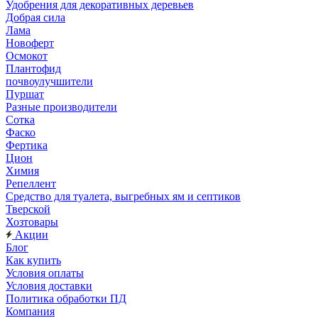
Удобрения для декоративных деревьев
Добрая сила
Лама
Новоферт
Осмокот
Плантофид
почвоулучшители
Пуршат
Разные производители
Сотка
Фаско
Фертика
Цион
Химия
Репеллент
Средство для туалета, выгребных ям и септиков
Тверской
Хозтовары
Акции
Блог
Как купить
Условия оплаты
Условия доставки
Политика обработки ПД
Компания