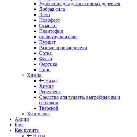
Удобрения для декоративных деревьев
Добрая сила
Лама
Новоферт
Осмокот
Плантофид
почвоулучшители
Пуршат
Разные производители
Сотка
Фаско
Фертика
Цион
Химия
Назад
Химия
Репеллент
Средство для туалета, выгребных ям и
септиков
Тверской
Хозтовары
Акции
Блог
Как купить
Назад