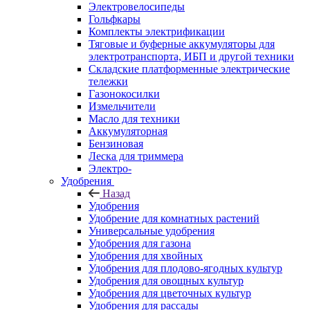
Электровелосипеды
Гольфкары
Комплекты электрификации
Тяговые и буферные аккумуляторы для
электротранспорта, ИБП и другой техники
Складские платформенные электрические
тележки
Газонокосилки
Измельчители
Масло для техники
Аккумуляторная
Бензиновая
Леска для триммера
Электро-
Удобрения
Назад
Удобрения
Удобрение для комнатных растений
Универсальные удобрения
Удобрения для газона
Удобрения для хвойных
Удобрения для плодово-ягодных культур
Удобрения для овощных культур
Удобрения для цветочных культур
Удобрения для рассады