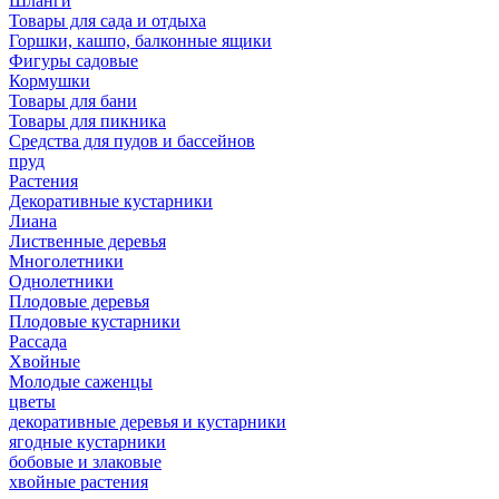
Шланги
Товары для сада и отдыха
Горшки, кашпо, балконные ящики
Фигуры садовые
Кормушки
Товары для бани
Товары для пикника
Средства для пудов и бассейнов
пруд
Растения
Декоративные кустарники
Лиана
Лиственные деревья
Многолетники
Однолетники
Плодовые деревья
Плодовые кустарники
Рассада
Хвойные
Молодые саженцы
цветы
декоративные деревья и кустарники
ягодные кустарники
бобовые и злаковые
хвойные растения