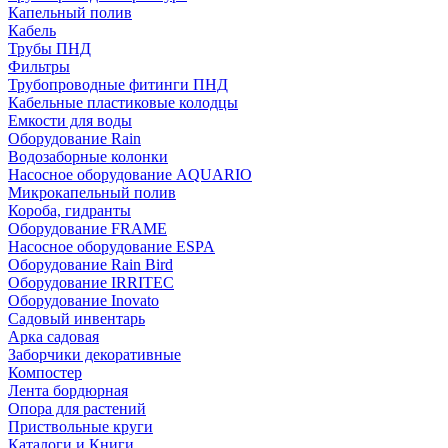
Капельный полив
Кабель
Трубы ПНД
Фильтры
Трубопроводные фитинги ПНД
Кабельные пластиковые колодцы
Емкости для воды
Оборудование Rain
Водозаборные колонки
Насосное оборудование AQUARIO
Микрокапельный полив
Короба, гидранты
Оборудование FRAME
Насосное оборудование ESPA
Оборудование Rain Bird
Оборудование IRRITEC
Оборудование Inovato
Садовый инвентарь
Арка садовая
Заборчики декоративные
Компостер
Лента бордюрная
Опора для растений
Приствольные круги
Каталоги и Книги