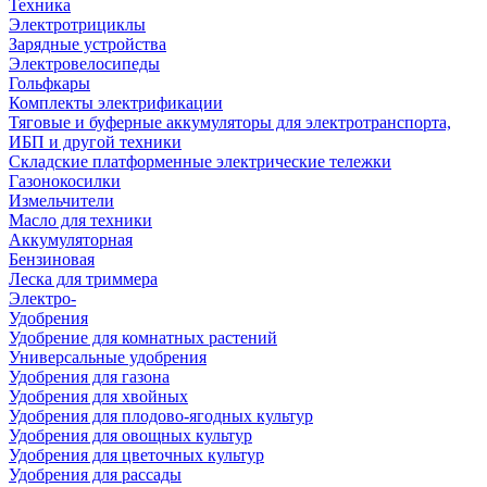
Техника
Электротрициклы
Зарядные устройства
Электровелосипеды
Гольфкары
Комплекты электрификации
Тяговые и буферные аккумуляторы для электротранспорта,
ИБП и другой техники
Складские платформенные электрические тележки
Газонокосилки
Измельчители
Масло для техники
Аккумуляторная
Бензиновая
Леска для триммера
Электро-
Удобрения
Удобрение для комнатных растений
Универсальные удобрения
Удобрения для газона
Удобрения для хвойных
Удобрения для плодово-ягодных культур
Удобрения для овощных культур
Удобрения для цветочных культур
Удобрения для рассады