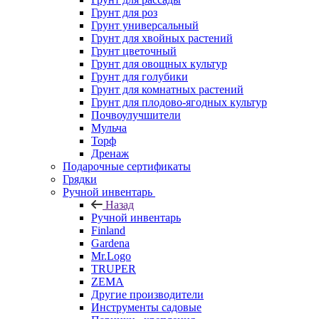
Грунт для роз
Грунт универсальный
Грунт для хвойных растений
Грунт цветочный
Грунт для овощных культур
Грунт для голубики
Грунт для комнатных растений
Грунт для плодово-ягодных культур
Почвоулучшители
Мульча
Торф
Дренаж
Подарочные сертификаты
Грядки
Ручной инвентарь
Назад
Ручной инвентарь
Finland
Gardena
Mr.Logo
TRUPER
ZEMA
Другие производители
Инструменты садовые