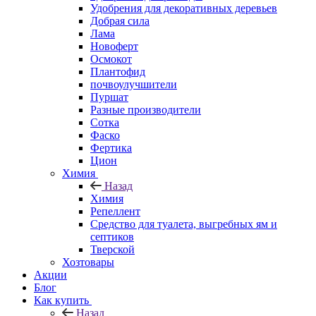
Удобрения для декоративных деревьев
Добрая сила
Лама
Новоферт
Осмокот
Плантофид
почвоулучшители
Пуршат
Разные производители
Сотка
Фаско
Фертика
Цион
Химия
Назад
Химия
Репеллент
Средство для туалета, выгребных ям и
септиков
Тверской
Хозтовары
Акции
Блог
Как купить
Назад