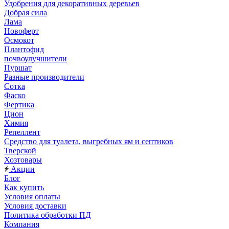
Удобрения для декоративных деревьев
Добрая сила
Лама
Новоферт
Осмокот
Плантофид
почвоулучшители
Пуршат
Разные производители
Сотка
Фаско
Фертика
Цион
Химия
Репеллент
Средство для туалета, выгребных ям и септиков
Тверской
Хозтовары
Акции
Блог
Как купить
Условия оплаты
Условия доставки
Политика обработки ПД
Компания