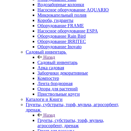
Водозаборные колонки
Насосное оборудование AQUARIO
Микрокапельный полив
Короба, гидранты
Оборудование FRAME
Насосное оборудование ESPA
Оборудование Rain Bird
Оборудование IRRITEC
Оборудование Inovato
Садовый инвентарь
Назад
Садовый инвентарь
Арка садовая
Заборчики декоративные
Компостер
Лента бордюрная
Опора для растений
Приствольные круги
Каталоги и Книги
Грунты, субстраты, торф, мульча, агросорбент,
дренаж
Назад
Грунты, субстраты, торф, мульча,
агросорбент, дренаж
Грунт для рассады