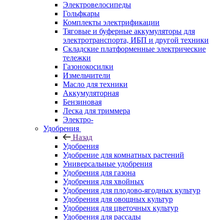
Электровелосипеды
Гольфкары
Комплекты электрификации
Тяговые и буферные аккумуляторы для
электротранспорта, ИБП и другой техники
Складские платформенные электрические
тележки
Газонокосилки
Измельчители
Масло для техники
Аккумуляторная
Бензиновая
Леска для триммера
Электро-
Удобрения
Назад
Удобрения
Удобрение для комнатных растений
Универсальные удобрения
Удобрения для газона
Удобрения для хвойных
Удобрения для плодово-ягодных культур
Удобрения для овощных культур
Удобрения для цветочных культур
Удобрения для рассады