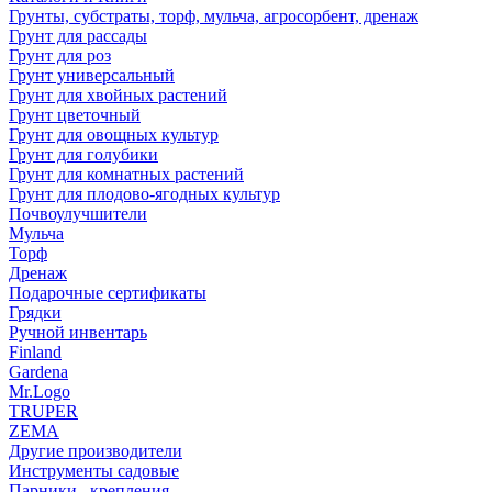
Грунты, субстраты, торф, мульча, агросорбент, дренаж
Грунт для рассады
Грунт для роз
Грунт универсальный
Грунт для хвойных растений
Грунт цветочный
Грунт для овощных культур
Грунт для голубики
Грунт для комнатных растений
Грунт для плодово-ягодных культур
Почвоулучшители
Мульча
Торф
Дренаж
Подарочные сертификаты
Грядки
Ручной инвентарь
Finland
Gardena
Mr.Logo
TRUPER
ZEMA
Другие производители
Инструменты садовые
Парники , крепления