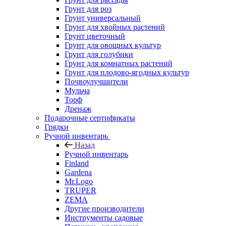
Грунт для роз
Грунт универсальный
Грунт для хвойных растений
Грунт цветочный
Грунт для овощных культур
Грунт для голубики
Грунт для комнатных растений
Грунт для плодово-ягодных культур
Почвоулучшители
Мульча
Торф
Дренаж
Подарочные сертификаты
Грядки
Ручной инвентарь
Назад
Ручной инвентарь
Finland
Gardena
Mr.Logo
TRUPER
ZEMA
Другие производители
Инструменты садовые