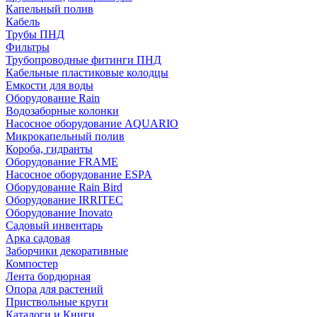
Капельный полив
Кабель
Трубы ПНД
Фильтры
Трубопроводные фитинги ПНД
Кабельные пластиковые колодцы
Емкости для воды
Оборудование Rain
Водозаборные колонки
Насосное оборудование AQUARIO
Микрокапельный полив
Короба, гидранты
Оборудование FRAME
Насосное оборудование ESPA
Оборудование Rain Bird
Оборудование IRRITEC
Оборудование Inovato
Садовый инвентарь
Арка садовая
Заборчики декоративные
Компостер
Лента бордюрная
Опора для растений
Приствольные круги
Каталоги и Книги