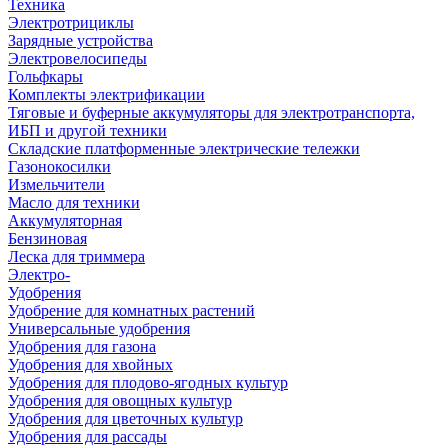
Техника
Электротрициклы
Зарядные устройства
Электровелосипеды
Гольфкары
Комплекты электрификации
Тяговые и буферные аккумуляторы для электротранспорта,
ИБП и другой техники
Складские платформенные электрические тележки
Газонокосилки
Измельчители
Масло для техники
Аккумуляторная
Бензиновая
Леска для триммера
Электро-
Удобрения
Удобрение для комнатных растений
Универсальные удобрения
Удобрения для газона
Удобрения для хвойных
Удобрения для плодово-ягодных культур
Удобрения для овощных культур
Удобрения для цветочных культур
Удобрения для рассады