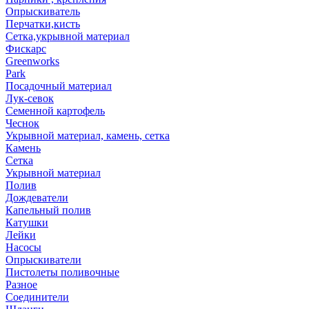
Опрыскиватель
Перчатки,кисть
Сетка,укрывной материал
Фискарс
Greenworks
Park
Посадочный материал
Лук-севок
Семенной картофель
Чеснок
Укрывной материал, камень, сетка
Камень
Сетка
Укрывной материал
Полив
Дождеватели
Капельный полив
Катушки
Лейки
Насосы
Опрыскиватели
Пистолеты поливочные
Разное
Соединители