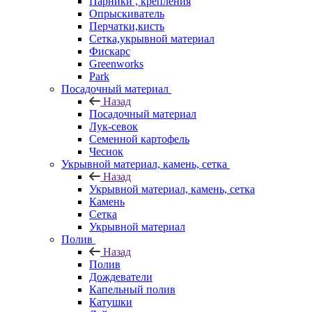
Парники , крепления
Опрыскиватель
Перчатки,кисть
Сетка,укрывной материал
Фискарс
Greenworks
Park
Посадочный материал
Назад
Посадочный материал
Лук-севок
Семенной картофель
Чеснок
Укрывной материал, камень, сетка
Назад
Укрывной материал, камень, сетка
Камень
Сетка
Укрывной материал
Полив
Назад
Полив
Дождеватели
Капельный полив
Катушки