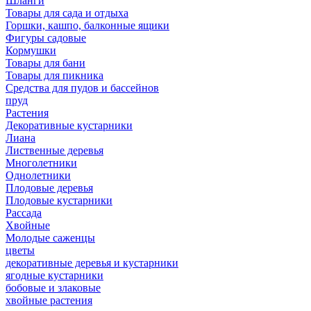
Шланги
Товары для сада и отдыха
Горшки, кашпо, балконные ящики
Фигуры садовые
Кормушки
Товары для бани
Товары для пикника
Средства для пудов и бассейнов
пруд
Растения
Декоративные кустарники
Лиана
Лиственные деревья
Многолетники
Однолетники
Плодовые деревья
Плодовые кустарники
Рассада
Хвойные
Молодые саженцы
цветы
декоративные деревья и кустарники
ягодные кустарники
бобовые и злаковые
хвойные растения