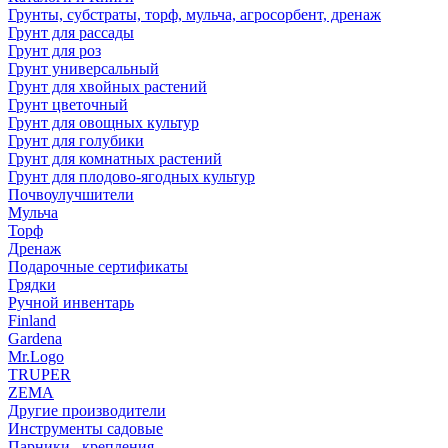
Грунты, субстраты, торф, мульча, агросорбент, дренаж
Грунт для рассады
Грунт для роз
Грунт универсальный
Грунт для хвойных растений
Грунт цветочный
Грунт для овощных культур
Грунт для голубики
Грунт для комнатных растений
Грунт для плодово-ягодных культур
Почвоулучшители
Мульча
Торф
Дренаж
Подарочные сертификаты
Грядки
Ручной инвентарь
Finland
Gardena
Mr.Logo
TRUPER
ZEMA
Другие производители
Инструменты садовые
Парники , крепления