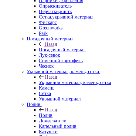
Парники , крепления
Опрыскиватель
Перчатки,кисть
Сетка,укрывной материал
Фискарс
Greenworks
Park
Посадочный материал
Назад
Посадочный материал
Лук-севок
Семенной картофель
Чеснок
Укрывной материал, камень, сетка
Назад
Укрывной материал, камень, сетка
Камень
Сетка
Укрывной материал
Полив
Назад
Полив
Дождеватели
Капельный полив
Катушки