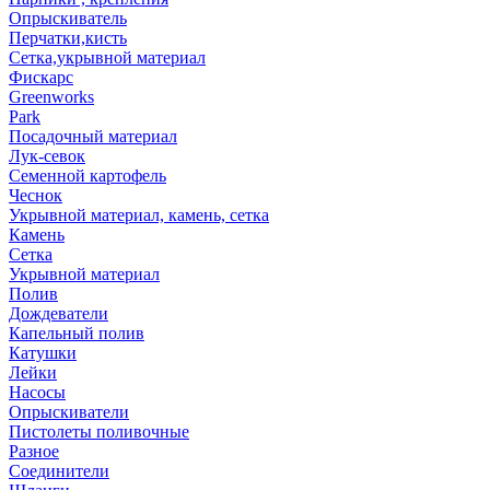
Опрыскиватель
Перчатки,кисть
Сетка,укрывной материал
Фискарс
Greenworks
Park
Посадочный материал
Лук-севок
Семенной картофель
Чеснок
Укрывной материал, камень, сетка
Камень
Сетка
Укрывной материал
Полив
Дождеватели
Капельный полив
Катушки
Лейки
Насосы
Опрыскиватели
Пистолеты поливочные
Разное
Соединители