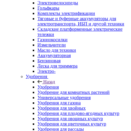
Электровелосипеды
Гольфкары
Комплекты электрификации
Тяговые и буферные аккумуляторы для
электротранспорта, ИБП и другой техники
Складские платформенные электрические
тележки
Газонокосилки
Измельчители
Масло для техники
Аккумуляторная
Бензиновая
Леска для триммера
Электро-
Удобрения
Назад
Удобрения
Удобрение для комнатных растений
Универсальные удобрения
Удобрения для газона
Удобрения для хвойных
Удобрения для плодово-ягодных культур
Удобрения для овощных культур
Удобрения для цветочных культур
Удобрения для рассады