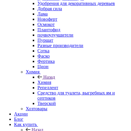
Удобрения для декоративных деревьев
Добрая сила
Лама
Новоферт
Осмокот
Плантофид
почвоулучшители
Пуршат
Разные производители
Сотка
Фаско
Фертика
Цион
Химия
Назад
Химия
Репеллент
Средство для туалета, выгребных ям и
септиков
Тверской
Хозтовары
Акции
Блог
Как купить
Назад