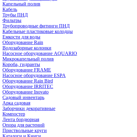
Капельный полив
Кабель
Трубы ПНД
Фильтры
Трубопроводные фитинги ПНД
Кабельные пластиковые колодцы
Емкости для воды
Оборудование Rain
Водозаборные колонки
Насосное оборудование AQUARIO
Микрокапельный полив
Короба, гидранты
Оборудование FRAME
Насосное оборудование ESPA
Оборудование Rain Bird
Оборудование IRRITEC
Оборудование Inovato
Садовый инвентарь
Арка садовая
Заборчики декоративные
Компостер
Лента бордюрная
Опора для растений
Приствольные круги
Каталоги и Книги