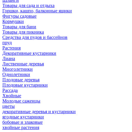
Шланги
Товары для сада и отдыха
Горшки, кашпо, балконные ящики
Фигуры садовые
Кормушки
Товары для бани
Товары для пикника
Средства для пудов и бассейнов
пруд
Растения
Декоративные кустарники
Лиана
Лиственные деревья
Многолетники
Однолетники
Плодовые деревья
Плодовые кустарники
Рассада
Хвойные
Молодые саженцы
цветы
декоративные деревья и кустарники
ягодные кустарники
бобовые и злаковые
хвойные растения