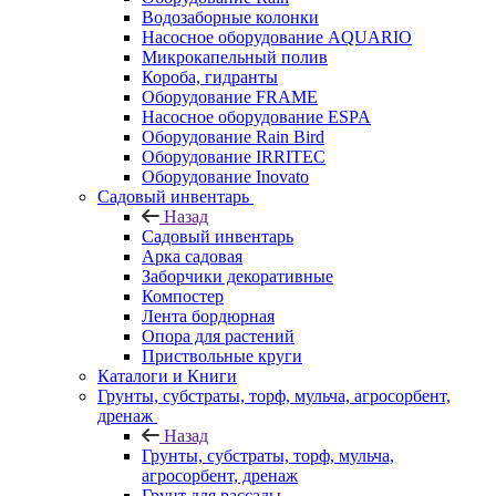
Водозаборные колонки
Насосное оборудование AQUARIO
Микрокапельный полив
Короба, гидранты
Оборудование FRAME
Насосное оборудование ESPA
Оборудование Rain Bird
Оборудование IRRITEC
Оборудование Inovato
Садовый инвентарь
Назад
Садовый инвентарь
Арка садовая
Заборчики декоративные
Компостер
Лента бордюрная
Опора для растений
Приствольные круги
Каталоги и Книги
Грунты, субстраты, торф, мульча, агросорбент,
дренаж
Назад
Грунты, субстраты, торф, мульча,
агросорбент, дренаж
Грунт для рассады