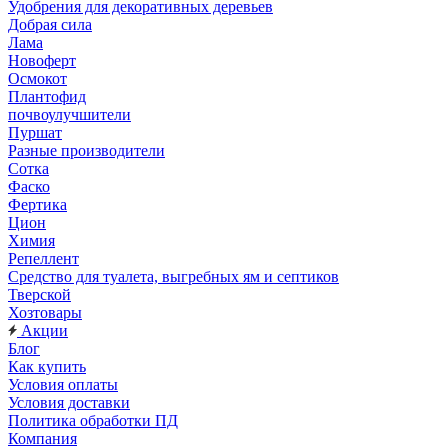
Удобрения для декоративных деревьев
Добрая сила
Лама
Новоферт
Осмокот
Плантофид
почвоулучшители
Пуршат
Разные производители
Сотка
Фаско
Фертика
Цион
Химия
Репеллент
Средство для туалета, выгребных ям и септиков
Тверской
Хозтовары
Акции
Блог
Как купить
Условия оплаты
Условия доставки
Политика обработки ПД
Компания