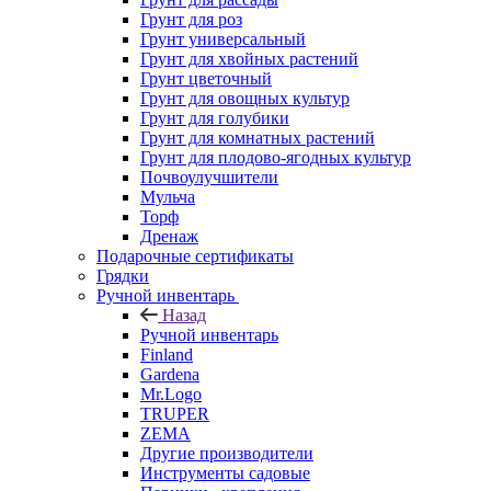
Грунт для роз
Грунт универсальный
Грунт для хвойных растений
Грунт цветочный
Грунт для овощных культур
Грунт для голубики
Грунт для комнатных растений
Грунт для плодово-ягодных культур
Почвоулучшители
Мульча
Торф
Дренаж
Подарочные сертификаты
Грядки
Ручной инвентарь
Назад
Ручной инвентарь
Finland
Gardena
Mr.Logo
TRUPER
ZEMA
Другие производители
Инструменты садовые