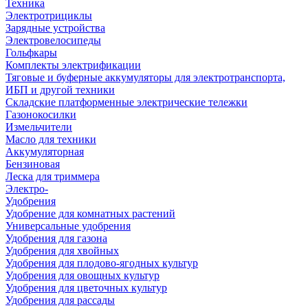
Техника
Электротрициклы
Зарядные устройства
Электровелосипеды
Гольфкары
Комплекты электрификации
Тяговые и буферные аккумуляторы для электротранспорта,
ИБП и другой техники
Складские платформенные электрические тележки
Газонокосилки
Измельчители
Масло для техники
Аккумуляторная
Бензиновая
Леска для триммера
Электро-
Удобрения
Удобрение для комнатных растений
Универсальные удобрения
Удобрения для газона
Удобрения для хвойных
Удобрения для плодово-ягодных культур
Удобрения для овощных культур
Удобрения для цветочных культур
Удобрения для рассады