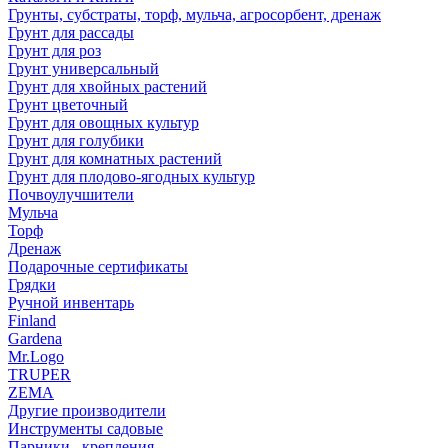
Грунты, субстраты, торф, мульча, агросорбент, дренаж
Грунт для рассады
Грунт для роз
Грунт универсальный
Грунт для хвойных растений
Грунт цветочный
Грунт для овощных культур
Грунт для голубики
Грунт для комнатных растений
Грунт для плодово-ягодных культур
Почвоулучшители
Мульча
Торф
Дренаж
Подарочные сертификаты
Грядки
Ручной инвентарь
Finland
Gardena
Mr.Logo
TRUPER
ZEMA
Другие производители
Инструменты садовые
Парники , крепления