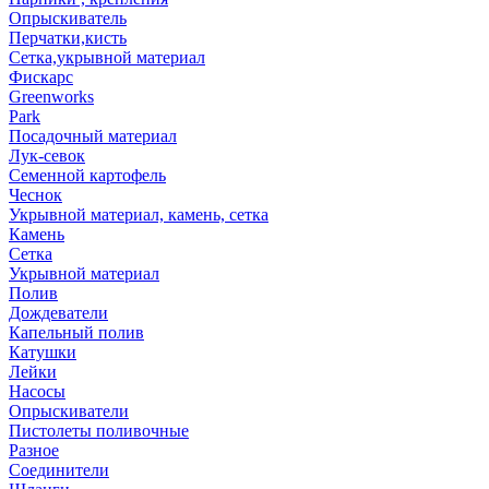
Опрыскиватель
Перчатки,кисть
Сетка,укрывной материал
Фискарс
Greenworks
Park
Посадочный материал
Лук-севок
Семенной картофель
Чеснок
Укрывной материал, камень, сетка
Камень
Сетка
Укрывной материал
Полив
Дождеватели
Капельный полив
Катушки
Лейки
Насосы
Опрыскиватели
Пистолеты поливочные
Разное
Соединители