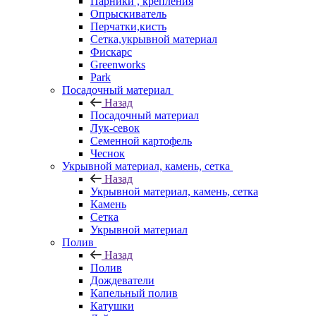
Парники , крепления
Опрыскиватель
Перчатки,кисть
Сетка,укрывной материал
Фискарс
Greenworks
Park
Посадочный материал
Назад
Посадочный материал
Лук-севок
Семенной картофель
Чеснок
Укрывной материал, камень, сетка
Назад
Укрывной материал, камень, сетка
Камень
Сетка
Укрывной материал
Полив
Назад
Полив
Дождеватели
Капельный полив
Катушки