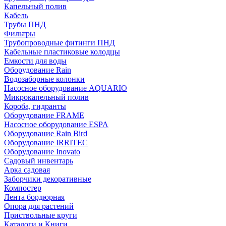
Капельный полив
Кабель
Трубы ПНД
Фильтры
Трубопроводные фитинги ПНД
Кабельные пластиковые колодцы
Емкости для воды
Оборудование Rain
Водозаборные колонки
Насосное оборудование AQUARIO
Микрокапельный полив
Короба, гидранты
Оборудование FRAME
Насосное оборудование ESPA
Оборудование Rain Bird
Оборудование IRRITEC
Оборудование Inovato
Садовый инвентарь
Арка садовая
Заборчики декоративные
Компостер
Лента бордюрная
Опора для растений
Приствольные круги
Каталоги и Книги