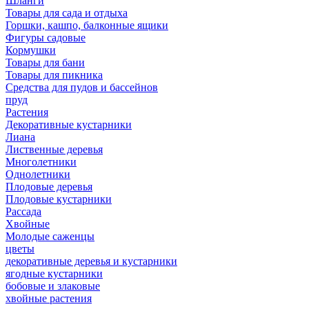
Шланги
Товары для сада и отдыха
Горшки, кашпо, балконные ящики
Фигуры садовые
Кормушки
Товары для бани
Товары для пикника
Средства для пудов и бассейнов
пруд
Растения
Декоративные кустарники
Лиана
Лиственные деревья
Многолетники
Однолетники
Плодовые деревья
Плодовые кустарники
Рассада
Хвойные
Молодые саженцы
цветы
декоративные деревья и кустарники
ягодные кустарники
бобовые и злаковые
хвойные растения