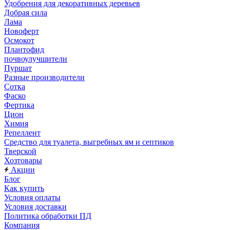
Удобрения для декоративных деревьев
Добрая сила
Лама
Новоферт
Осмокот
Плантофид
почвоулучшители
Пуршат
Разные производители
Сотка
Фаско
Фертика
Цион
Химия
Репеллент
Средство для туалета, выгребных ям и септиков
Тверской
Хозтовары
Акции
Блог
Как купить
Условия оплаты
Условия доставки
Политика обработки ПД
Компания