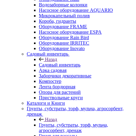
Водозаборные колонки
Насосное оборудование AQUARIO
Микрокапельный полив
Короба, гидранты
Оборудование FRAME
Насосное оборудование ESPA
Оборудование Rain Bird
Оборудование IRRITEC
Оборудование Inovato
Садовый инвентарь
Назад
Садовый инвентарь
Арка садовая
Заборчики декоративные
Компостер
Лента бордюрная
Опора для растений
Приствольные круги
Каталоги и Книги
Грунты, субстраты, торф, мульча, агросорбент,
дренаж
Назад
Грунты, субстраты, торф, мульча,
агросорбент, дренаж
Грунт для рассады