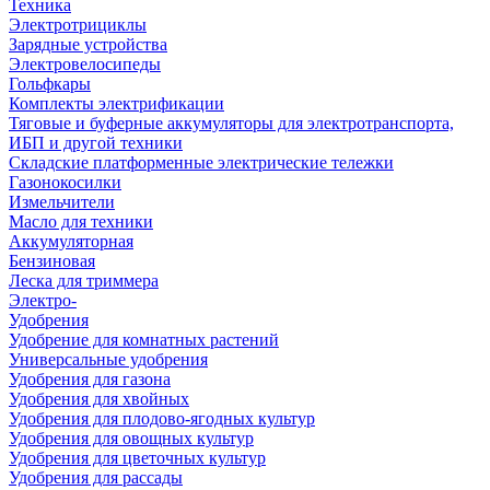
Техника
Электротрициклы
Зарядные устройства
Электровелосипеды
Гольфкары
Комплекты электрификации
Тяговые и буферные аккумуляторы для электротранспорта,
ИБП и другой техники
Складские платформенные электрические тележки
Газонокосилки
Измельчители
Масло для техники
Аккумуляторная
Бензиновая
Леска для триммера
Электро-
Удобрения
Удобрение для комнатных растений
Универсальные удобрения
Удобрения для газона
Удобрения для хвойных
Удобрения для плодово-ягодных культур
Удобрения для овощных культур
Удобрения для цветочных культур
Удобрения для рассады