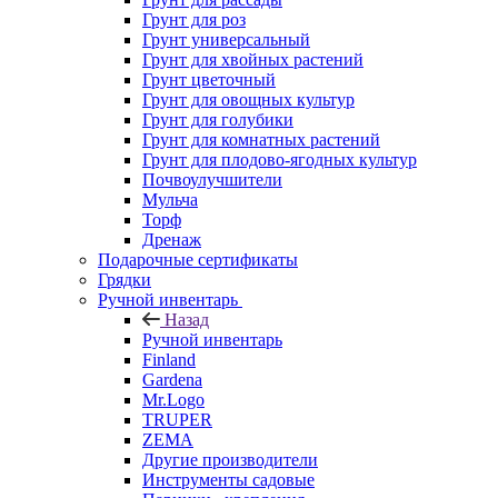
Грунт для роз
Грунт универсальный
Грунт для хвойных растений
Грунт цветочный
Грунт для овощных культур
Грунт для голубики
Грунт для комнатных растений
Грунт для плодово-ягодных культур
Почвоулучшители
Мульча
Торф
Дренаж
Подарочные сертификаты
Грядки
Ручной инвентарь
Назад
Ручной инвентарь
Finland
Gardena
Mr.Logo
TRUPER
ZEMA
Другие производители
Инструменты садовые