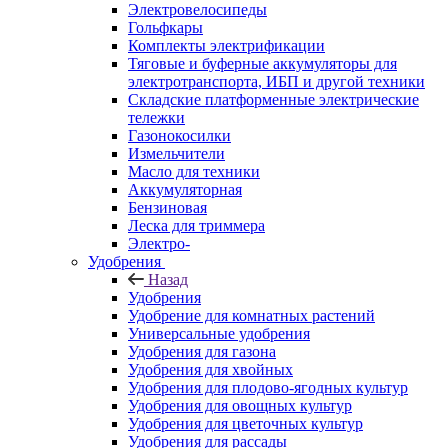
Электровелосипеды
Гольфкары
Комплекты электрификации
Тяговые и буферные аккумуляторы для
электротранспорта, ИБП и другой техники
Складские платформенные электрические
тележки
Газонокосилки
Измельчители
Масло для техники
Аккумуляторная
Бензиновая
Леска для триммера
Электро-
Удобрения
Назад
Удобрения
Удобрение для комнатных растений
Универсальные удобрения
Удобрения для газона
Удобрения для хвойных
Удобрения для плодово-ягодных культур
Удобрения для овощных культур
Удобрения для цветочных культур
Удобрения для рассады