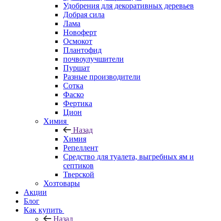
Удобрения для декоративных деревьев
Добрая сила
Лама
Новоферт
Осмокот
Плантофид
почвоулучшители
Пуршат
Разные производители
Сотка
Фаско
Фертика
Цион
Химия
Назад
Химия
Репеллент
Средство для туалета, выгребных ям и
септиков
Тверской
Хозтовары
Акции
Блог
Как купить
Назад