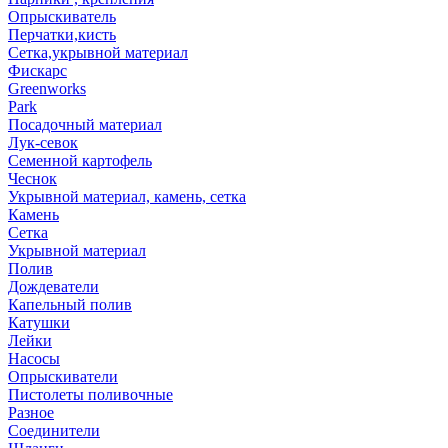
Опрыскиватель
Перчатки,кисть
Сетка,укрывной материал
Фискарс
Greenworks
Park
Посадочный материал
Лук-севок
Семенной картофель
Чеснок
Укрывной материал, камень, сетка
Камень
Сетка
Укрывной материал
Полив
Дождеватели
Капельный полив
Катушки
Лейки
Насосы
Опрыскиватели
Пистолеты поливочные
Разное
Соединители