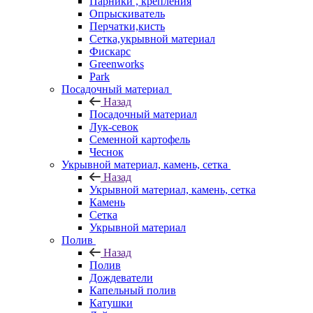
Парники , крепления
Опрыскиватель
Перчатки,кисть
Сетка,укрывной материал
Фискарс
Greenworks
Park
Посадочный материал
Назад
Посадочный материал
Лук-севок
Семенной картофель
Чеснок
Укрывной материал, камень, сетка
Назад
Укрывной материал, камень, сетка
Камень
Сетка
Укрывной материал
Полив
Назад
Полив
Дождеватели
Капельный полив
Катушки