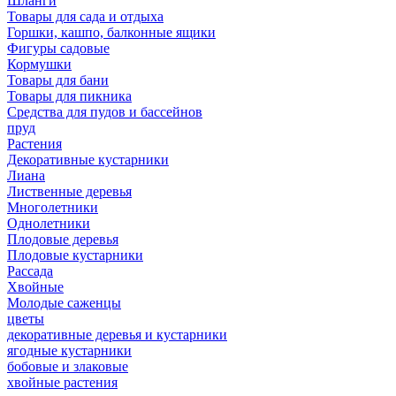
Шланги
Товары для сада и отдыха
Горшки, кашпо, балконные ящики
Фигуры садовые
Кормушки
Товары для бани
Товары для пикника
Средства для пудов и бассейнов
пруд
Растения
Декоративные кустарники
Лиана
Лиственные деревья
Многолетники
Однолетники
Плодовые деревья
Плодовые кустарники
Рассада
Хвойные
Молодые саженцы
цветы
декоративные деревья и кустарники
ягодные кустарники
бобовые и злаковые
хвойные растения