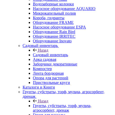
Водозаборные колонки
Насосное оборудование AQUARIO
Микрокапельный полив
Короба, гидранты
Оборудование FRAME
Насосное оборудование ESPA
Оборудование Rain Bird
Оборудование IRRITEC
Оборудование Inovato
Садовый инвентарь
Назад
Садовый инвентарь
Арка садовая
Заборчики декоративные
Компостер
Лента бордюрная
Опора для растений
Приствольные круги
Каталоги и Книги
Грунты, субстраты, торф, мульча, агросорбент,
дренаж
Назад
Грунты, субстраты, торф, мульча,
агросорбент, дренаж
Грунт для рассады