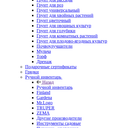
Грунт для роз
Грунт универсальный
Грунт для хвойных растений
Грунт цветочный
Грунт для овощных культур
Грунт для голубики
Грунт для комнатных растений
Грунт для плодово-ягодных культур
Почвоулучшители
Мульча
Торф
Дренаж
Подарочные сертификаты
Грядки
Ручной инвентарь
Назад
Ручной инвентарь
Finland
Gardena
Mr.Logo
TRUPER
ZEMA
Другие производители
Инструменты садовые