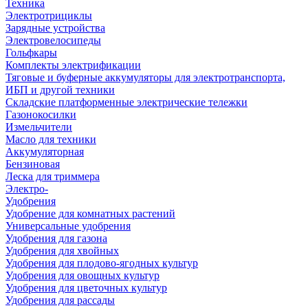
Техника
Электротрициклы
Зарядные устройства
Электровелосипеды
Гольфкары
Комплекты электрификации
Тяговые и буферные аккумуляторы для электротранспорта,
ИБП и другой техники
Складские платформенные электрические тележки
Газонокосилки
Измельчители
Масло для техники
Аккумуляторная
Бензиновая
Леска для триммера
Электро-
Удобрения
Удобрение для комнатных растений
Универсальные удобрения
Удобрения для газона
Удобрения для хвойных
Удобрения для плодово-ягодных культур
Удобрения для овощных культур
Удобрения для цветочных культур
Удобрения для рассады