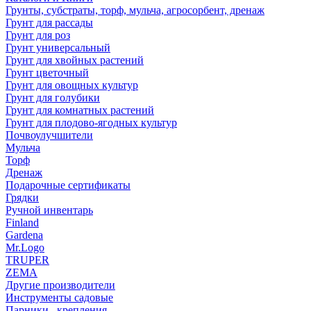
Грунты, субстраты, торф, мульча, агросорбент, дренаж
Грунт для рассады
Грунт для роз
Грунт универсальный
Грунт для хвойных растений
Грунт цветочный
Грунт для овощных культур
Грунт для голубики
Грунт для комнатных растений
Грунт для плодово-ягодных культур
Почвоулучшители
Мульча
Торф
Дренаж
Подарочные сертификаты
Грядки
Ручной инвентарь
Finland
Gardena
Mr.Logo
TRUPER
ZEMA
Другие производители
Инструменты садовые
Парники , крепления