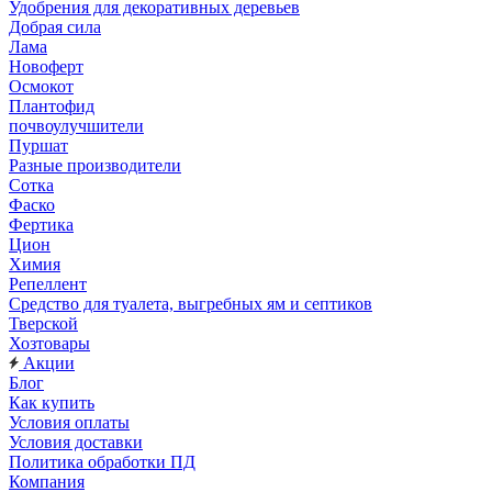
Удобрения для декоративных деревьев
Добрая сила
Лама
Новоферт
Осмокот
Плантофид
почвоулучшители
Пуршат
Разные производители
Сотка
Фаско
Фертика
Цион
Химия
Репеллент
Средство для туалета, выгребных ям и септиков
Тверской
Хозтовары
Акции
Блог
Как купить
Условия оплаты
Условия доставки
Политика обработки ПД
Компания