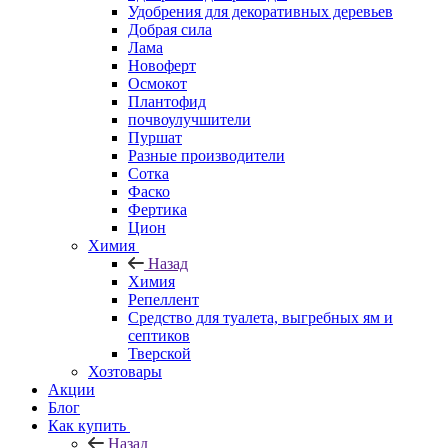
Удобрения для декоративных деревьев
Добрая сила
Лама
Новоферт
Осмокот
Плантофид
почвоулучшители
Пуршат
Разные производители
Сотка
Фаско
Фертика
Цион
Химия
Назад
Химия
Репеллент
Средство для туалета, выгребных ям и
септиков
Тверской
Хозтовары
Акции
Блог
Как купить
Назад