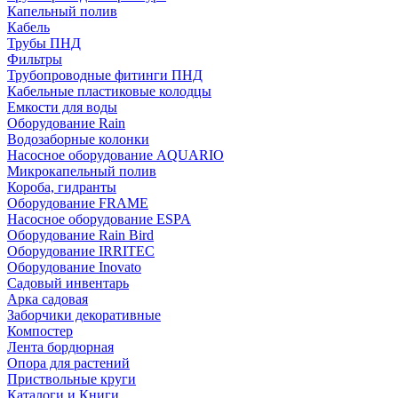
Капельный полив
Кабель
Трубы ПНД
Фильтры
Трубопроводные фитинги ПНД
Кабельные пластиковые колодцы
Емкости для воды
Оборудование Rain
Водозаборные колонки
Насосное оборудование AQUARIO
Микрокапельный полив
Короба, гидранты
Оборудование FRAME
Насосное оборудование ESPA
Оборудование Rain Bird
Оборудование IRRITEC
Оборудование Inovato
Садовый инвентарь
Арка садовая
Заборчики декоративные
Компостер
Лента бордюрная
Опора для растений
Приствольные круги
Каталоги и Книги