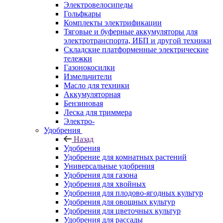
Электровелосипеды
Гольфкары
Комплекты электрификации
Тяговые и буферные аккумуляторы для
электротранспорта, ИБП и другой техники
Складские платформенные электрические
тележки
Газонокосилки
Измельчители
Масло для техники
Аккумуляторная
Бензиновая
Леска для триммера
Электро-
Удобрения
Назад
Удобрения
Удобрение для комнатных растений
Универсальные удобрения
Удобрения для газона
Удобрения для хвойных
Удобрения для плодово-ягодных культур
Удобрения для овощных культур
Удобрения для цветочных культур
Удобрения для рассады