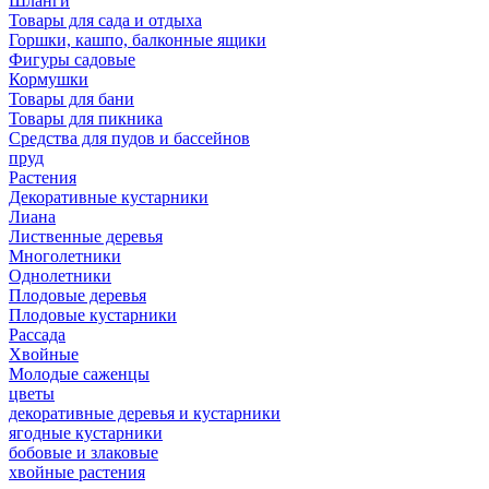
Шланги
Товары для сада и отдыха
Горшки, кашпо, балконные ящики
Фигуры садовые
Кормушки
Товары для бани
Товары для пикника
Средства для пудов и бассейнов
пруд
Растения
Декоративные кустарники
Лиана
Лиственные деревья
Многолетники
Однолетники
Плодовые деревья
Плодовые кустарники
Рассада
Хвойные
Молодые саженцы
цветы
декоративные деревья и кустарники
ягодные кустарники
бобовые и злаковые
хвойные растения