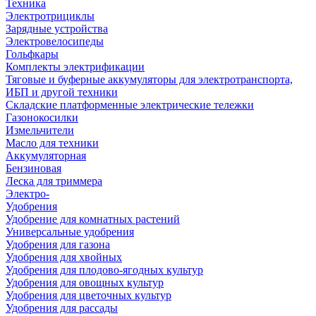
Техника
Электротрициклы
Зарядные устройства
Электровелосипеды
Гольфкары
Комплекты электрификации
Тяговые и буферные аккумуляторы для электротранспорта,
ИБП и другой техники
Складские платформенные электрические тележки
Газонокосилки
Измельчители
Масло для техники
Аккумуляторная
Бензиновая
Леска для триммера
Электро-
Удобрения
Удобрение для комнатных растений
Универсальные удобрения
Удобрения для газона
Удобрения для хвойных
Удобрения для плодово-ягодных культур
Удобрения для овощных культур
Удобрения для цветочных культур
Удобрения для рассады