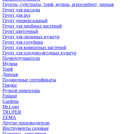
Грунты, субстраты, торф, мульча, агросорбент, дренаж
Грунт для рассады
Грунт для роз
Грунт универсальный
Грунт для хвойных растений
Грунт цветочный
Грунт для овощных культур
Грунт для голубики
Грунт для комнатных растений
Грунт для плодово-ягодных культур
Почвоулучшители
Мульча
Торф
Дренаж
Подарочные сертификаты
Грядки
Ручной инвентарь
Finland
Gardena
Mr.Logo
TRUPER
ZEMA
Другие производители
Инструменты садовые
Парники , крепления