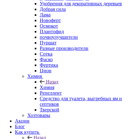
Удобрения для декоративных деревьев
Добрая сила
Лама
Новоферт
Осмокот
Плантофид
почвоулучшители
Пуршат
Разные производители
Сотка
Фаско
Фертика
Цион
Химия
Назад
Химия
Репеллент
Средство для туалета, выгребных ям и
септиков
Тверской
Хозтовары
Акции
Блог
Как купить
Назад