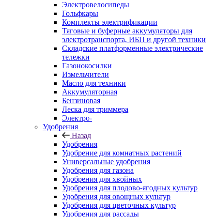
Электровелосипеды
Гольфкары
Комплекты электрификации
Тяговые и буферные аккумуляторы для
электротранспорта, ИБП и другой техники
Складские платформенные электрические
тележки
Газонокосилки
Измельчители
Масло для техники
Аккумуляторная
Бензиновая
Леска для триммера
Электро-
Удобрения
Назад
Удобрения
Удобрение для комнатных растений
Универсальные удобрения
Удобрения для газона
Удобрения для хвойных
Удобрения для плодово-ягодных культур
Удобрения для овощных культур
Удобрения для цветочных культур
Удобрения для рассады