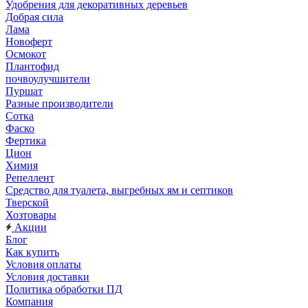
Удобрения для декоративных деревьев
Добрая сила
Лама
Новоферт
Осмокот
Плантофид
почвоулучшители
Пуршат
Разные производители
Сотка
Фаско
Фертика
Цион
Химия
Репеллент
Средство для туалета, выгребных ям и септиков
Тверской
Хозтовары
Акции
Блог
Как купить
Условия оплаты
Условия доставки
Политика обработки ПД
Компания