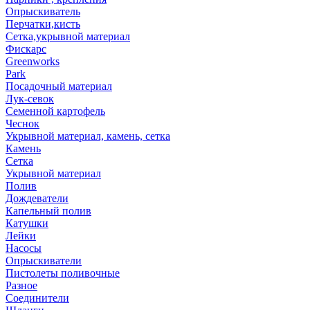
Опрыскиватель
Перчатки,кисть
Сетка,укрывной материал
Фискарс
Greenworks
Park
Посадочный материал
Лук-севок
Семенной картофель
Чеснок
Укрывной материал, камень, сетка
Камень
Сетка
Укрывной материал
Полив
Дождеватели
Капельный полив
Катушки
Лейки
Насосы
Опрыскиватели
Пистолеты поливочные
Разное
Соединители