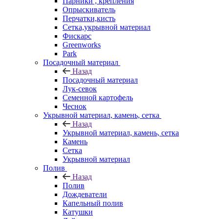
Парники , крепления
Опрыскиватель
Перчатки,кисть
Сетка,укрывной материал
Фискарс
Greenworks
Park
Посадочный материал
Назад
Посадочный материал
Лук-севок
Семенной картофель
Чеснок
Укрывной материал, камень, сетка
Назад
Укрывной материал, камень, сетка
Камень
Сетка
Укрывной материал
Полив
Назад
Полив
Дождеватели
Капельный полив
Катушки