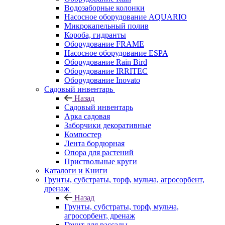
Водозаборные колонки
Насосное оборудование AQUARIO
Микрокапельный полив
Короба, гидранты
Оборудование FRAME
Насосное оборудование ESPA
Оборудование Rain Bird
Оборудование IRRITEC
Оборудование Inovato
Садовый инвентарь
Назад
Садовый инвентарь
Арка садовая
Заборчики декоративные
Компостер
Лента бордюрная
Опора для растений
Приствольные круги
Каталоги и Книги
Грунты, субстраты, торф, мульча, агросорбент,
дренаж
Назад
Грунты, субстраты, торф, мульча,
агросорбент, дренаж
Грунт для рассады