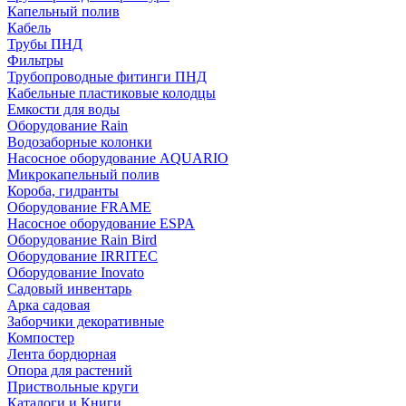
Капельный полив
Кабель
Трубы ПНД
Фильтры
Трубопроводные фитинги ПНД
Кабельные пластиковые колодцы
Емкости для воды
Оборудование Rain
Водозаборные колонки
Насосное оборудование AQUARIO
Микрокапельный полив
Короба, гидранты
Оборудование FRAME
Насосное оборудование ESPA
Оборудование Rain Bird
Оборудование IRRITEC
Оборудование Inovato
Садовый инвентарь
Арка садовая
Заборчики декоративные
Компостер
Лента бордюрная
Опора для растений
Приствольные круги
Каталоги и Книги