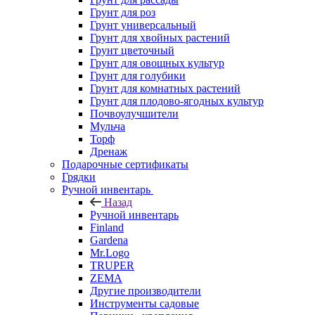
Грунт для роз
Грунт универсальный
Грунт для хвойных растений
Грунт цветочный
Грунт для овощных культур
Грунт для голубики
Грунт для комнатных растений
Грунт для плодово-ягодных культур
Почвоулучшители
Мульча
Торф
Дренаж
Подарочные сертификаты
Грядки
Ручной инвентарь
Назад
Ручной инвентарь
Finland
Gardena
Mr.Logo
TRUPER
ZEMA
Другие производители
Инструменты садовые