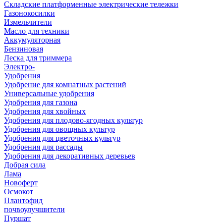
Складские платформенные электрические тележки
Газонокосилки
Измельчители
Масло для техники
Аккумуляторная
Бензиновая
Леска для триммера
Электро-
Удобрения
Удобрение для комнатных растений
Универсальные удобрения
Удобрения для газона
Удобрения для хвойных
Удобрения для плодово-ягодных культур
Удобрения для овощных культур
Удобрения для цветочных культур
Удобрения для рассады
Удобрения для декоративных деревьев
Добрая сила
Лама
Новоферт
Осмокот
Плантофид
почвоулучшители
Пуршат