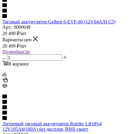
Тяговый аккумулятор Gelbert 6-EVF-60 (12V64A/H C5)
Арт.: 0000048
20 499
₽
/шт
Варианты цен
20 499
₽
/шт
Подробности
В корзину
Литиевый тяговый аккумулятор Rutrike LiFePo4
12V105Ah(100А) без дисплея, BMS смарт