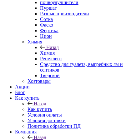
почвоулучшители
Пуршат
Разные производители
Сотка
Фаско
Фертика
Цион
Химия
Назад
Химия
Репеллент
Средство для туалета, выгребных ям и
септиков
Тверской
Хозтовары
Акции
Блог
Как купить
Назад
Как купить
Условия оплаты
Условия доставки
Политика обработки ПД
Компания
Назад