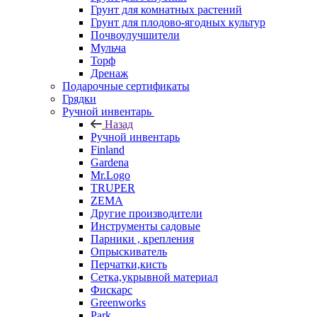
Грунт для комнатных растений
Грунт для плодово-ягодных культур
Почвоулучшители
Мульча
Торф
Дренаж
Подарочные сертификаты
Грядки
Ручной инвентарь
Назад
Ручной инвентарь
Finland
Gardena
Mr.Logo
TRUPER
ZEMA
Другие производители
Инструменты садовые
Парники , крепления
Опрыскиватель
Перчатки,кисть
Сетка,укрывной материал
Фискарс
Greenworks
Park