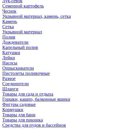
Лук-севок
Семенной картофель
Чеснок
Укрывной материал, камень, сетка
Камень
Сетка
Укрывной материал
Полив
Дождеватели
Капельный полив
Катушки
Лейки
Насосы
Опрыскиватели
Пистолеты поливочные
Разное
Соединители
Шланги
Товары для сада и отдыха
Горшки, кашпо, балконные ящики
Фигуры садовые
Кормушки
Товары для бани
Товары для пикника
Средства для пудов и бассейнов