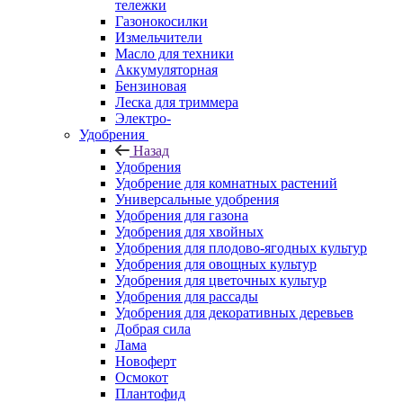
тележки
Газонокосилки
Измельчители
Масло для техники
Аккумуляторная
Бензиновая
Леска для триммера
Электро-
Удобрения
Назад
Удобрения
Удобрение для комнатных растений
Универсальные удобрения
Удобрения для газона
Удобрения для хвойных
Удобрения для плодово-ягодных культур
Удобрения для овощных культур
Удобрения для цветочных культур
Удобрения для рассады
Удобрения для декоративных деревьев
Добрая сила
Лама
Новоферт
Осмокот
Плантофид