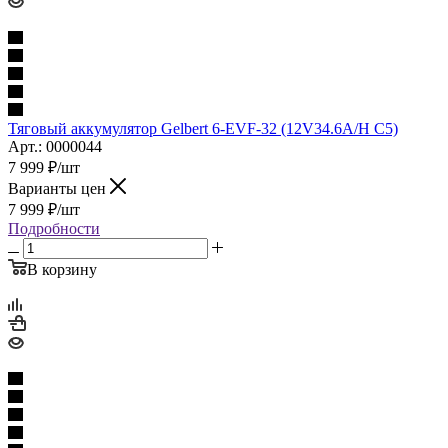
Тяговый аккумулятор Gelbert 6-EVF-32 (12V34.6A/H C5)
Арт.: 0000044
7 999
₽
/шт
Варианты цен
7 999
₽
/шт
Подробности
В корзину