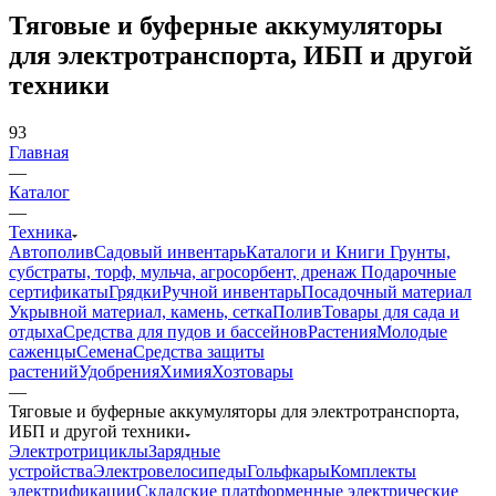
Тяговые и буферные аккумуляторы
для электротранспорта, ИБП и другой
техники
93
Главная
—
Каталог
—
Техника
Автополив
Садовый инвентарь
Каталоги и Книги
Грунты,
субстраты, торф, мульча, агросорбент, дренаж
Подарочные
сертификаты
Грядки
Ручной инвентарь
Посадочный материал
Укрывной материал, камень, сетка
Полив
Товары для сада и
отдыха
Средства для пудов и бассейнов
Растения
Молодые
саженцы
Семена
Средства защиты
растений
Удобрения
Химия
Хозтовары
—
Тяговые и буферные аккумуляторы для электротранспорта,
ИБП и другой техники
Электротрициклы
Зарядные
устройства
Электровелосипеды
Гольфкары
Комплекты
электрификации
Складские платформенные электрические