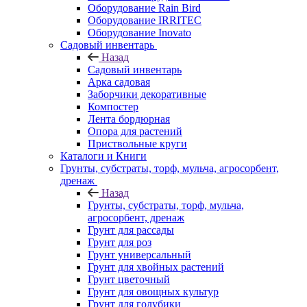
Оборудование Rain Bird
Оборудование IRRITEC
Оборудование Inovato
Садовый инвентарь
Назад
Садовый инвентарь
Арка садовая
Заборчики декоративные
Компостер
Лента бордюрная
Опора для растений
Приствольные круги
Каталоги и Книги
Грунты, субстраты, торф, мульча, агросорбент,
дренаж
Назад
Грунты, субстраты, торф, мульча,
агросорбент, дренаж
Грунт для рассады
Грунт для роз
Грунт универсальный
Грунт для хвойных растений
Грунт цветочный
Грунт для овощных культур
Грунт для голубики