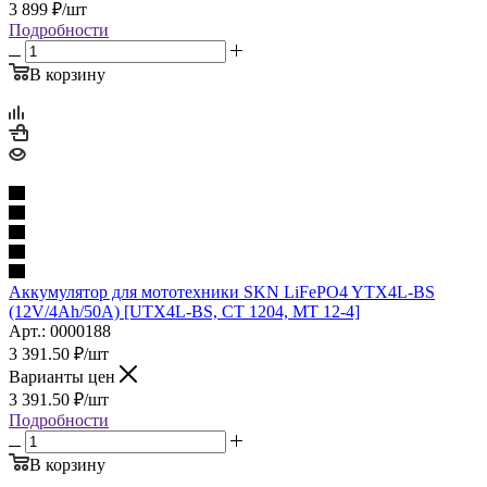
3 899
₽
/шт
Подробности
В корзину
Аккумулятор для мототехники SKN LiFePO4 YTX4L-BS
(12V/4Ah/50A) [UTX4L-BS, CT 1204, MT 12-4]
Арт.: 0000188
3 391.50
₽
/шт
Варианты цен
3 391.50
₽
/шт
Подробности
В корзину