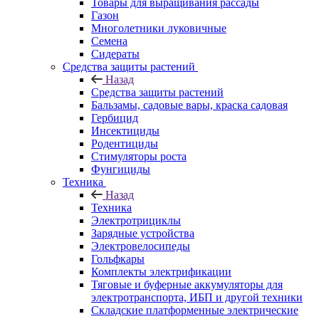
Товары для выращивания рассады
Газон
Многолетники луковичные
Семена
Сидераты
Средства защиты растений
Назад
Средства защиты растений
Бальзамы, садовые вары, краска садовая
Гербицид
Инсектициды
Родентициды
Стимуляторы роста
Фунгициды
Техника
Назад
Техника
Электротрициклы
Зарядные устройства
Электровелосипеды
Гольфкары
Комплекты электрификации
Тяговые и буферные аккумуляторы для
электротранспорта, ИБП и другой техники
Складские платформенные электрические