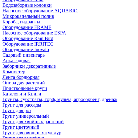
Водозаборные колонки
Насосное оборудование AQUARIO
Микрокапельный полив
Короба, гидранты
Оборудование FRAME
Насосное оборудование ESPA
Оборудование Rain Bird
Оборудование IRRITEC
Оборудование Inovato
Садовый инвентарь
Арка садовая
Заборчики декоративные
Компостер
Лента бордюрная
Опора для растений
Приствольные круги
Каталоги и Книги
Грунты, субстраты, торф, мульча, агросорбент, дренаж
Грунт для рассады
Грунт для роз
Грунт универсальный
Грунт для хвойных растений
Грунт цветочный
Грунт для овощных культур