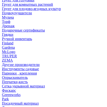
Грунт для голубики
Грунт для комнатных растений
Грунт для плодово-ягодных культур
Почвоулучшители
Мульча
Торф
Дренаж
Подарочные сертификаты
Грядки
Ручной инвентарь
Finland
Gardena
Mr.Logo
TRUPER
ZEMA
Другие производители
Инструменты садовые
Парники , крепления
Опрыскиватель
Перчатки,кисть
Сетка,укрывной материал
Фискарс
Greenworks
Park
Посадочный материал