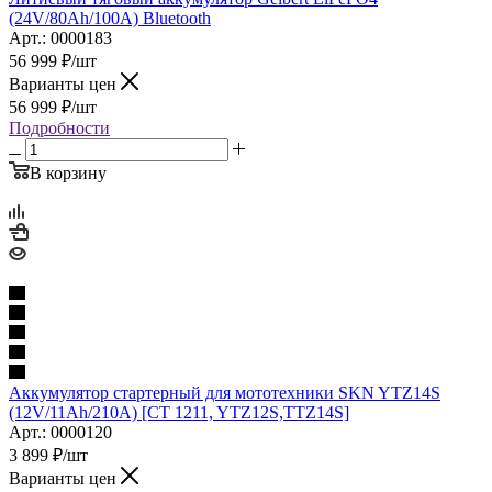
(24V/80Ah/100A) Bluetooth
Арт.: 0000183
56 999
₽
/шт
Варианты цен
56 999
₽
/шт
Подробности
В корзину
Аккумулятор стартерный для мототехники SKN YTZ14S
(12V/11Ah/210A) [CT 1211, YTZ12S,TTZ14S]
Арт.: 0000120
3 899
₽
/шт
Варианты цен