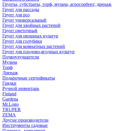
Грунты, субстраты, торф, мульча, агросорбент, дренаж
Грунт для рассады
Грунт для роз
Грунт универсальный
Грунт для хвойных растений
Грунт цветочный
Грунт для овощных культур
Грунт для голубики
Грунт для комнатных растений
Грунт для плодово-ягодных культур
Почвоулучшители
Мульча
Торф
Дренаж
Подарочные сертификаты
Грядки
Ручной инвентарь
Finland
Gardena
Mr.Logo
TRUPER
ZEMA
Другие производители
Инструменты садовые
Парники , крепления