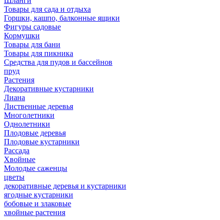
Шланги
Товары для сада и отдыха
Горшки, кашпо, балконные ящики
Фигуры садовые
Кормушки
Товары для бани
Товары для пикника
Средства для пудов и бассейнов
пруд
Растения
Декоративные кустарники
Лиана
Лиственные деревья
Многолетники
Однолетники
Плодовые деревья
Плодовые кустарники
Рассада
Хвойные
Молодые саженцы
цветы
декоративные деревья и кустарники
ягодные кустарники
бобовые и злаковые
хвойные растения