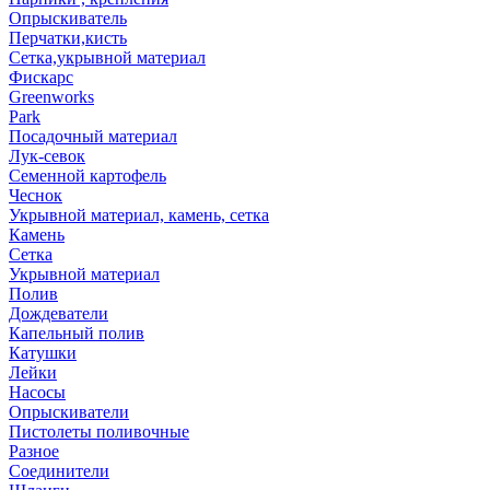
Опрыскиватель
Перчатки,кисть
Сетка,укрывной материал
Фискарс
Greenworks
Park
Посадочный материал
Лук-севок
Семенной картофель
Чеснок
Укрывной материал, камень, сетка
Камень
Сетка
Укрывной материал
Полив
Дождеватели
Капельный полив
Катушки
Лейки
Насосы
Опрыскиватели
Пистолеты поливочные
Разное
Соединители