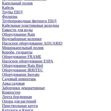
Капельный полив
Кабель
Трубы ПНД
Фильтры
Трубопроводные фитинги ПНД
Кабельные пластиковые колодцы
Емкости для воды
Оборудование Rain
Водозаборные колонки
Насосное оборудование AQUARIO
Микрокапельный полив
Короба, гидранты
Оборудование FRAME
Насосное оборудование ESPA
Оборудование Rain Bird
Оборудование IRRITEC
Оборудование Inovato
Садовый инвентарь
Арка садовая
Заборчики декоративные
Компостер
Лента бордюрная
Опора для растений
Приствольные круги
Каталоги и Книги