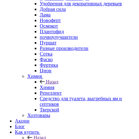
Удобрения для декоративных деревьев
Добрая сила
Лама
Новоферт
Осмокот
Плантофид
почвоулучшители
Пуршат
Разные производители
Сотка
Фаско
Фертика
Цион
Химия
Назад
Химия
Репеллент
Средство для туалета, выгребных ям и
септиков
Тверской
Хозтовары
Акции
Блог
Как купить
Назад