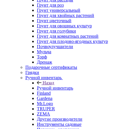
Грунт для роз
Грунт универсальный
Грунт для хвойных растений
Грунт цветочный
Грунт для овощных культур
Грунт для голубики
Грунт для комнатных растений
Грунт для плодово-ягодных культур
Почвоулучшители
Мульча
Торф
Дренаж
Подарочные сертификаты
Грядки
Ручной инвентарь
Назад
Ручной инвентарь
Finland
Gardena
Mr.Logo
TRUPER
ZEMA
Другие производители
Инструменты садовые