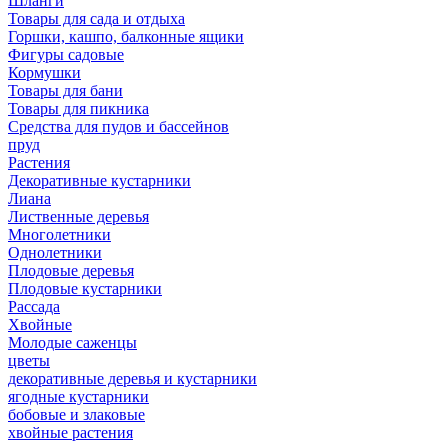
Шланги
Товары для сада и отдыха
Горшки, кашпо, балконные ящики
Фигуры садовые
Кормушки
Товары для бани
Товары для пикника
Средства для пудов и бассейнов
пруд
Растения
Декоративные кустарники
Лиана
Лиственные деревья
Многолетники
Однолетники
Плодовые деревья
Плодовые кустарники
Рассада
Хвойные
Молодые саженцы
цветы
декоративные деревья и кустарники
ягодные кустарники
бобовые и злаковые
хвойные растения