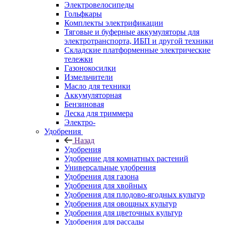
Электровелосипеды
Гольфкары
Комплекты электрификации
Тяговые и буферные аккумуляторы для
электротранспорта, ИБП и другой техники
Складские платформенные электрические
тележки
Газонокосилки
Измельчители
Масло для техники
Аккумуляторная
Бензиновая
Леска для триммера
Электро-
Удобрения
Назад
Удобрения
Удобрение для комнатных растений
Универсальные удобрения
Удобрения для газона
Удобрения для хвойных
Удобрения для плодово-ягодных культур
Удобрения для овощных культур
Удобрения для цветочных культур
Удобрения для рассады