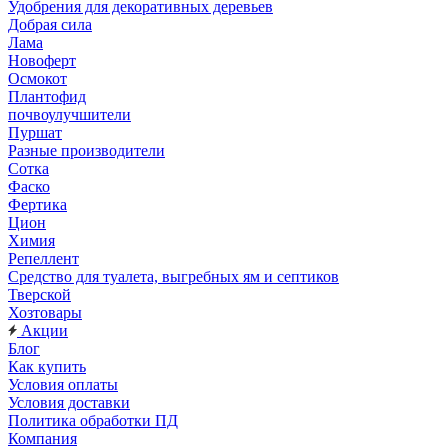
Удобрения для декоративных деревьев
Добрая сила
Лама
Новоферт
Осмокот
Плантофид
почвоулучшители
Пуршат
Разные производители
Сотка
Фаско
Фертика
Цион
Химия
Репеллент
Средство для туалета, выгребных ям и септиков
Тверской
Хозтовары
Акции
Блог
Как купить
Условия оплаты
Условия доставки
Политика обработки ПД
Компания