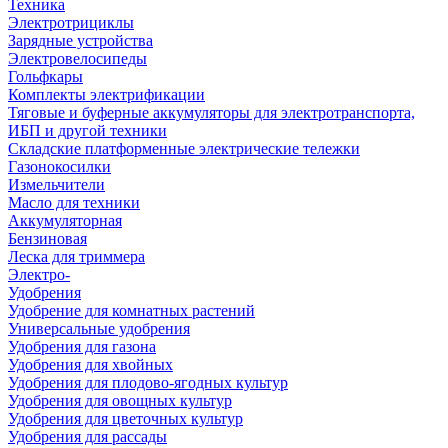
Техника
Электротрициклы
Зарядные устройства
Электровелосипеды
Гольфкары
Комплекты электрификации
Тяговые и буферные аккумуляторы для электротранспорта,
ИБП и другой техники
Складские платформенные электрические тележки
Газонокосилки
Измельчители
Масло для техники
Аккумуляторная
Бензиновая
Леска для триммера
Электро-
Удобрения
Удобрение для комнатных растений
Универсальные удобрения
Удобрения для газона
Удобрения для хвойных
Удобрения для плодово-ягодных культур
Удобрения для овощных культур
Удобрения для цветочных культур
Удобрения для рассады