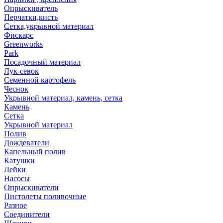
Опрыскиватель
Перчатки,кисть
Сетка,укрывной материал
Фискарс
Greenworks
Park
Посадочный материал
Лук-севок
Семенной картофель
Чеснок
Укрывной материал, камень, сетка
Камень
Сетка
Укрывной материал
Полив
Дождеватели
Капельный полив
Катушки
Лейки
Насосы
Опрыскиватели
Пистолеты поливочные
Разное
Соединители