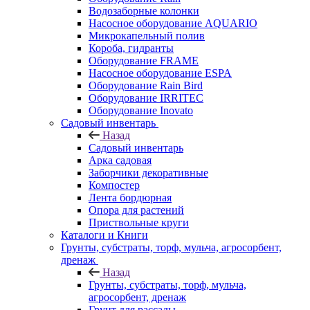
Водозаборные колонки
Насосное оборудование AQUARIO
Микрокапельный полив
Короба, гидранты
Оборудование FRAME
Насосное оборудование ESPA
Оборудование Rain Bird
Оборудование IRRITEC
Оборудование Inovato
Садовый инвентарь
Назад
Садовый инвентарь
Арка садовая
Заборчики декоративные
Компостер
Лента бордюрная
Опора для растений
Приствольные круги
Каталоги и Книги
Грунты, субстраты, торф, мульча, агросорбент,
дренаж
Назад
Грунты, субстраты, торф, мульча,
агросорбент, дренаж
Грунт для рассады