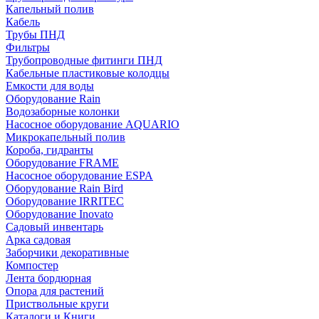
Капельный полив
Кабель
Трубы ПНД
Фильтры
Трубопроводные фитинги ПНД
Кабельные пластиковые колодцы
Емкости для воды
Оборудование Rain
Водозаборные колонки
Насосное оборудование AQUARIO
Микрокапельный полив
Короба, гидранты
Оборудование FRAME
Насосное оборудование ESPA
Оборудование Rain Bird
Оборудование IRRITEC
Оборудование Inovato
Садовый инвентарь
Арка садовая
Заборчики декоративные
Компостер
Лента бордюрная
Опора для растений
Приствольные круги
Каталоги и Книги