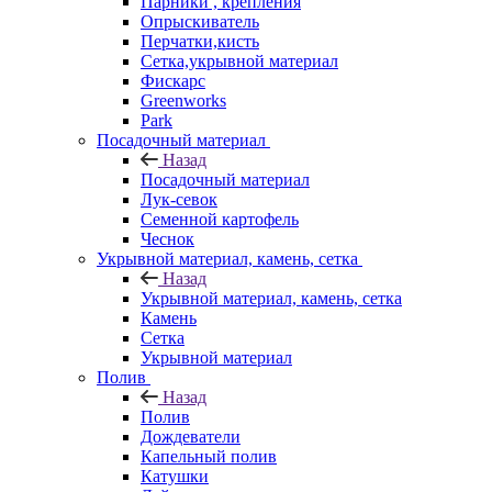
Парники , крепления
Опрыскиватель
Перчатки,кисть
Сетка,укрывной материал
Фискарс
Greenworks
Park
Посадочный материал
Назад
Посадочный материал
Лук-севок
Семенной картофель
Чеснок
Укрывной материал, камень, сетка
Назад
Укрывной материал, камень, сетка
Камень
Сетка
Укрывной материал
Полив
Назад
Полив
Дождеватели
Капельный полив
Катушки