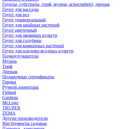
Грунты, субстраты, торф, мульча, агросорбент, дренаж
Грунт для рассады
Грунт для роз
Грунт универсальный
Грунт для хвойных растений
Грунт цветочный
Грунт для овощных культур
Грунт для голубики
Грунт для комнатных растений
Грунт для плодово-ягодных культур
Почвоулучшители
Мульча
Торф
Дренаж
Подарочные сертификаты
Грядки
Ручной инвентарь
Finland
Gardena
Mr.Logo
TRUPER
ZEMA
Другие производители
Инструменты садовые
Парники , крепления