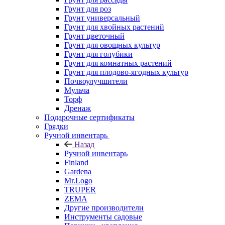
Грунт для роз
Грунт универсальный
Грунт для хвойных растений
Грунт цветочный
Грунт для овощных культур
Грунт для голубики
Грунт для комнатных растений
Грунт для плодово-ягодных культур
Почвоулучшители
Мульча
Торф
Дренаж
Подарочные сертификаты
Грядки
Ручной инвентарь
Назад
Ручной инвентарь
Finland
Gardena
Mr.Logo
TRUPER
ZEMA
Другие производители
Инструменты садовые