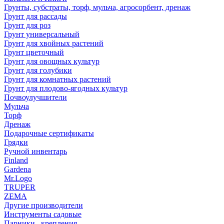
Грунты, субстраты, торф, мульча, агросорбент, дренаж
Грунт для рассады
Грунт для роз
Грунт универсальный
Грунт для хвойных растений
Грунт цветочный
Грунт для овощных культур
Грунт для голубики
Грунт для комнатных растений
Грунт для плодово-ягодных культур
Почвоулучшители
Мульча
Торф
Дренаж
Подарочные сертификаты
Грядки
Ручной инвентарь
Finland
Gardena
Mr.Logo
TRUPER
ZEMA
Другие производители
Инструменты садовые
Парники , крепления