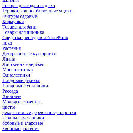
Шланги
Товары для сада и отдыха
Горшки, кашпо, балконные ящики
Фигуры садовые
Кормушки
Товары для бани
Товары для пикника
Средства для пудов и бассейнов
пруд
Растения
Декоративные кустарники
Лиана
Лиственные деревья
Многолетники
Однолетники
Плодовые деревья
Плодовые кустарники
Рассада
Хвойные
Молодые саженцы
цветы
декоративные деревья и кустарники
ягодные кустарники
бобовые и злаковые
хвойные растения