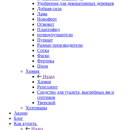
Удобрения для декоративных деревьев
Добрая сила
Лама
Новоферт
Осмокот
Плантофид
почвоулучшители
Пуршат
Разные производители
Сотка
Фаско
Фертика
Цион
Химия
Назад
Химия
Репеллент
Средство для туалета, выгребных ям и
септиков
Тверской
Хозтовары
Акции
Блог
Как купить
Назад