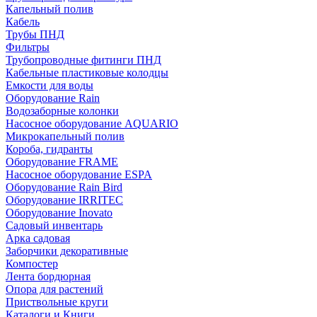
Капельный полив
Кабель
Трубы ПНД
Фильтры
Трубопроводные фитинги ПНД
Кабельные пластиковые колодцы
Емкости для воды
Оборудование Rain
Водозаборные колонки
Насосное оборудование AQUARIO
Микрокапельный полив
Короба, гидранты
Оборудование FRAME
Насосное оборудование ESPA
Оборудование Rain Bird
Оборудование IRRITEC
Оборудование Inovato
Садовый инвентарь
Арка садовая
Заборчики декоративные
Компостер
Лента бордюрная
Опора для растений
Приствольные круги
Каталоги и Книги