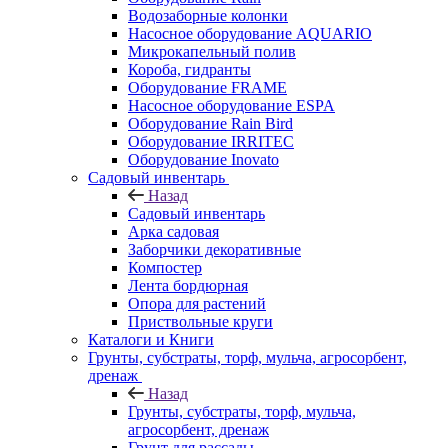
Водозаборные колонки
Насосное оборудование AQUARIO
Микрокапельный полив
Короба, гидранты
Оборудование FRAME
Насосное оборудование ESPA
Оборудование Rain Bird
Оборудование IRRITEC
Оборудование Inovato
Садовый инвентарь
Назад
Садовый инвентарь
Арка садовая
Заборчики декоративные
Компостер
Лента бордюрная
Опора для растений
Приствольные круги
Каталоги и Книги
Грунты, субстраты, торф, мульча, агросорбент,
дренаж
Назад
Грунты, субстраты, торф, мульча,
агросорбент, дренаж
Грунт для рассады