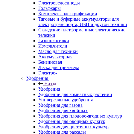
Электровелосипеды
Гольфкары
Комплекты электрификации
Тяговые и буферные аккумуляторы для
электротранспорта, ИБП и другой техники
Складские платформенные электрические
тележки
Газонокосилки
Измельчители
Масло для техники
Аккумуляторная
Бензиновая
Леска для триммера
Электро-
Удобрения
Назад
Удобрения
Удобрение для комнатных растений
Универсальные удобрения
Удобрения для газона
Удобрения для хвойных
Удобрения для плодово-ягодных культур
Удобрения для овощных культур
Удобрения для цветочных культур
Удобрения для рассады