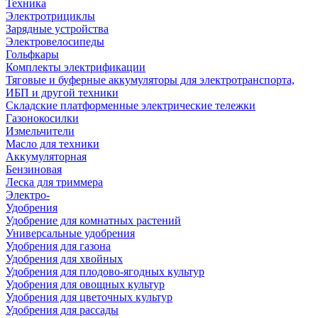
Техника
Электротрициклы
Зарядные устройства
Электровелосипеды
Гольфкары
Комплекты электрификации
Тяговые и буферные аккумуляторы для электротранспорта,
ИБП и другой техники
Складские платформенные электрические тележки
Газонокосилки
Измельчители
Масло для техники
Аккумуляторная
Бензиновая
Леска для триммера
Электро-
Удобрения
Удобрение для комнатных растений
Универсальные удобрения
Удобрения для газона
Удобрения для хвойных
Удобрения для плодово-ягодных культур
Удобрения для овощных культур
Удобрения для цветочных культур
Удобрения для рассады