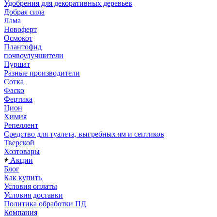
Удобрения для декоративных деревьев
Добрая сила
Лама
Новоферт
Осмокот
Плантофид
почвоулучшители
Пуршат
Разные производители
Сотка
Фаско
Фертика
Цион
Химия
Репеллент
Средство для туалета, выгребных ям и септиков
Тверской
Хозтовары
Акции
Блог
Как купить
Условия оплаты
Условия доставки
Политика обработки ПД
Компания