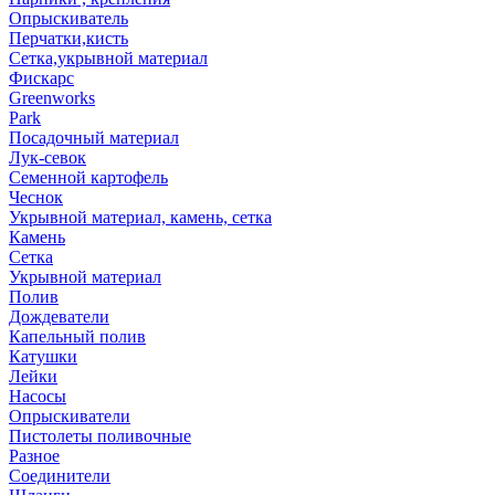
Опрыскиватель
Перчатки,кисть
Сетка,укрывной материал
Фискарс
Greenworks
Park
Посадочный материал
Лук-севок
Семенной картофель
Чеснок
Укрывной материал, камень, сетка
Камень
Сетка
Укрывной материал
Полив
Дождеватели
Капельный полив
Катушки
Лейки
Насосы
Опрыскиватели
Пистолеты поливочные
Разное
Соединители