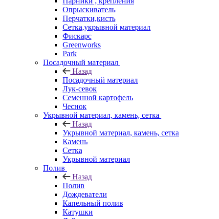
Парники , крепления
Опрыскиватель
Перчатки,кисть
Сетка,укрывной материал
Фискарс
Greenworks
Park
Посадочный материал
Назад
Посадочный материал
Лук-севок
Семенной картофель
Чеснок
Укрывной материал, камень, сетка
Назад
Укрывной материал, камень, сетка
Камень
Сетка
Укрывной материал
Полив
Назад
Полив
Дождеватели
Капельный полив
Катушки