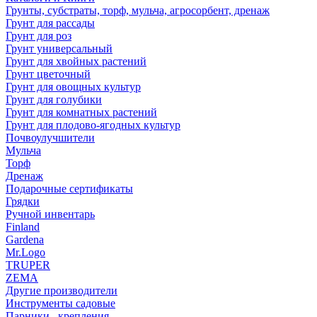
Грунты, субстраты, торф, мульча, агросорбент, дренаж
Грунт для рассады
Грунт для роз
Грунт универсальный
Грунт для хвойных растений
Грунт цветочный
Грунт для овощных культур
Грунт для голубики
Грунт для комнатных растений
Грунт для плодово-ягодных культур
Почвоулучшители
Мульча
Торф
Дренаж
Подарочные сертификаты
Грядки
Ручной инвентарь
Finland
Gardena
Mr.Logo
TRUPER
ZEMA
Другие производители
Инструменты садовые
Парники , крепления