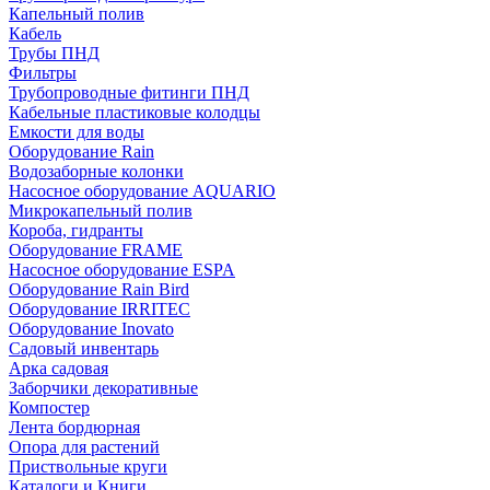
Капельный полив
Кабель
Трубы ПНД
Фильтры
Трубопроводные фитинги ПНД
Кабельные пластиковые колодцы
Емкости для воды
Оборудование Rain
Водозаборные колонки
Насосное оборудование AQUARIO
Микрокапельный полив
Короба, гидранты
Оборудование FRAME
Насосное оборудование ESPA
Оборудование Rain Bird
Оборудование IRRITEC
Оборудование Inovato
Садовый инвентарь
Арка садовая
Заборчики декоративные
Компостер
Лента бордюрная
Опора для растений
Приствольные круги
Каталоги и Книги