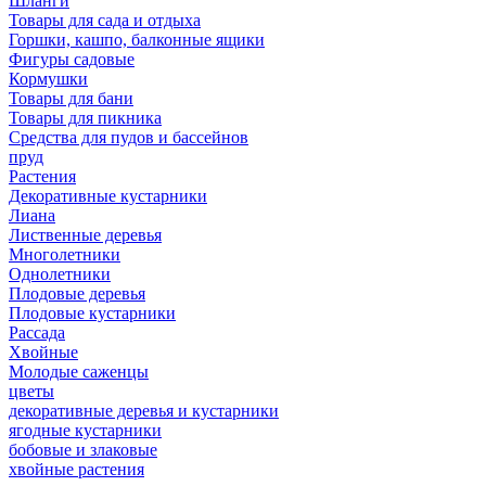
Шланги
Товары для сада и отдыха
Горшки, кашпо, балконные ящики
Фигуры садовые
Кормушки
Товары для бани
Товары для пикника
Средства для пудов и бассейнов
пруд
Растения
Декоративные кустарники
Лиана
Лиственные деревья
Многолетники
Однолетники
Плодовые деревья
Плодовые кустарники
Рассада
Хвойные
Молодые саженцы
цветы
декоративные деревья и кустарники
ягодные кустарники
бобовые и злаковые
хвойные растения