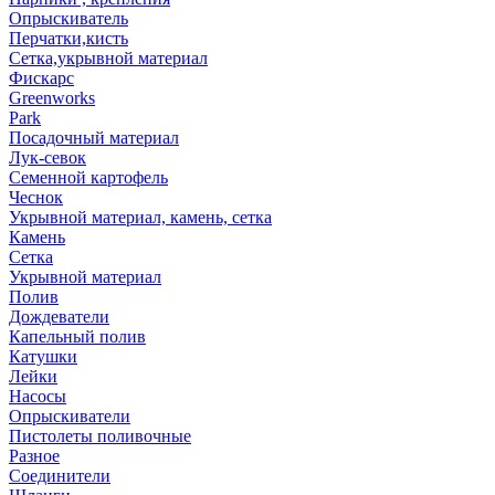
Опрыскиватель
Перчатки,кисть
Сетка,укрывной материал
Фискарс
Greenworks
Park
Посадочный материал
Лук-севок
Семенной картофель
Чеснок
Укрывной материал, камень, сетка
Камень
Сетка
Укрывной материал
Полив
Дождеватели
Капельный полив
Катушки
Лейки
Насосы
Опрыскиватели
Пистолеты поливочные
Разное
Соединители