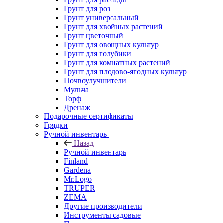
Грунт для роз
Грунт универсальный
Грунт для хвойных растений
Грунт цветочный
Грунт для овощных культур
Грунт для голубики
Грунт для комнатных растений
Грунт для плодово-ягодных культур
Почвоулучшители
Мульча
Торф
Дренаж
Подарочные сертификаты
Грядки
Ручной инвентарь
Назад
Ручной инвентарь
Finland
Gardena
Mr.Logo
TRUPER
ZEMA
Другие производители
Инструменты садовые