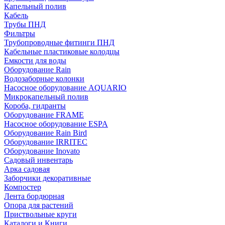
Капельный полив
Кабель
Трубы ПНД
Фильтры
Трубопроводные фитинги ПНД
Кабельные пластиковые колодцы
Емкости для воды
Оборудование Rain
Водозаборные колонки
Насосное оборудование AQUARIO
Микрокапельный полив
Короба, гидранты
Оборудование FRAME
Насосное оборудование ESPA
Оборудование Rain Bird
Оборудование IRRITEC
Оборудование Inovato
Садовый инвентарь
Арка садовая
Заборчики декоративные
Компостер
Лента бордюрная
Опора для растений
Приствольные круги
Каталоги и Книги