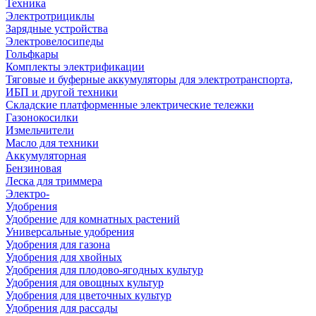
Техника
Электротрициклы
Зарядные устройства
Электровелосипеды
Гольфкары
Комплекты электрификации
Тяговые и буферные аккумуляторы для электротранспорта,
ИБП и другой техники
Складские платформенные электрические тележки
Газонокосилки
Измельчители
Масло для техники
Аккумуляторная
Бензиновая
Леска для триммера
Электро-
Удобрения
Удобрение для комнатных растений
Универсальные удобрения
Удобрения для газона
Удобрения для хвойных
Удобрения для плодово-ягодных культур
Удобрения для овощных культур
Удобрения для цветочных культур
Удобрения для рассады