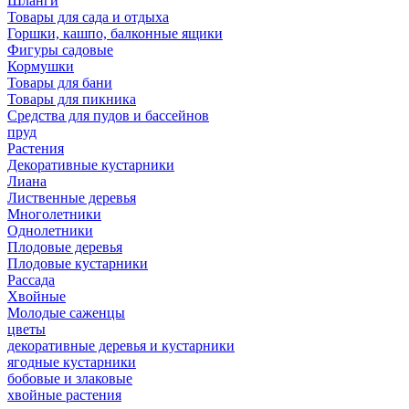
Шланги
Товары для сада и отдыха
Горшки, кашпо, балконные ящики
Фигуры садовые
Кормушки
Товары для бани
Товары для пикника
Средства для пудов и бассейнов
пруд
Растения
Декоративные кустарники
Лиана
Лиственные деревья
Многолетники
Однолетники
Плодовые деревья
Плодовые кустарники
Рассада
Хвойные
Молодые саженцы
цветы
декоративные деревья и кустарники
ягодные кустарники
бобовые и злаковые
хвойные растения