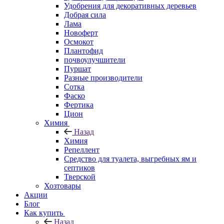
Удобрения для декоративных деревьев
Добрая сила
Лама
Новоферт
Осмокот
Плантофид
почвоулучшители
Пуршат
Разные производители
Сотка
Фаско
Фертика
Цион
Химия
Назад
Химия
Репеллент
Средство для туалета, выгребных ям и
септиков
Тверской
Хозтовары
Акции
Блог
Как купить
Назад