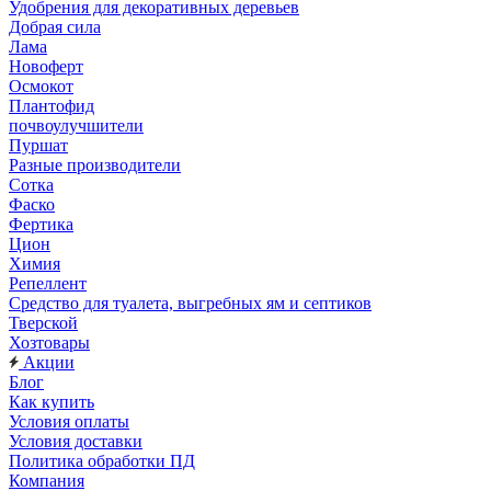
Удобрения для декоративных деревьев
Добрая сила
Лама
Новоферт
Осмокот
Плантофид
почвоулучшители
Пуршат
Разные производители
Сотка
Фаско
Фертика
Цион
Химия
Репеллент
Средство для туалета, выгребных ям и септиков
Тверской
Хозтовары
Акции
Блог
Как купить
Условия оплаты
Условия доставки
Политика обработки ПД
Компания