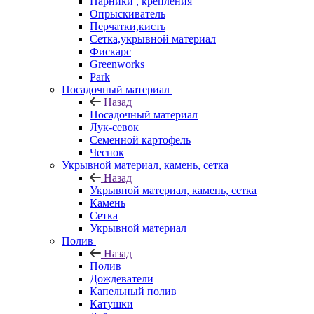
Парники , крепления
Опрыскиватель
Перчатки,кисть
Сетка,укрывной материал
Фискарс
Greenworks
Park
Посадочный материал
Назад
Посадочный материал
Лук-севок
Семенной картофель
Чеснок
Укрывной материал, камень, сетка
Назад
Укрывной материал, камень, сетка
Камень
Сетка
Укрывной материал
Полив
Назад
Полив
Дождеватели
Капельный полив
Катушки