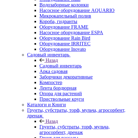
Водозаборные колонки
Насосное оборудование AQUARIO
Микрокапельный полив
Короба, гидранты
Оборудование FRAME
Насосное оборудование ESPA
Оборудование Rain Bird
Оборудование IRRITEC
Оборудование Inovato
Садовый инвентарь
Назад
Садовый инвентарь
Арка садовая
Заборчики декоративные
Компостер
Лента бордюрная
Опора для растений
Приствольные круги
Каталоги и Книги
Грунты, субстраты, торф, мульча, агросорбент,
дренаж
Назад
Грунты, субстраты, торф, мульча,
агросорбент, дренаж
Грунт для рассады