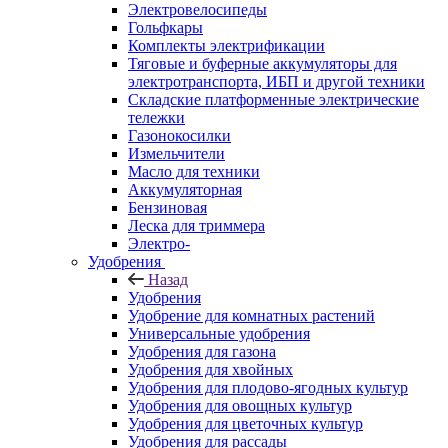
Электровелосипеды
Гольфкары
Комплекты электрификации
Тяговые и буферные аккумуляторы для
электротранспорта, ИБП и другой техники
Складские платформенные электрические
тележки
Газонокосилки
Измельчители
Масло для техники
Аккумуляторная
Бензиновая
Леска для триммера
Электро-
Удобрения
Назад
Удобрения
Удобрение для комнатных растений
Универсальные удобрения
Удобрения для газона
Удобрения для хвойных
Удобрения для плодово-ягодных культур
Удобрения для овощных культур
Удобрения для цветочных культур
Удобрения для рассады