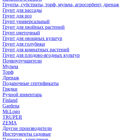
Грунты, субстраты, торф, мульча, агросорбент, дренаж
Грунт для рассады
Грунт для роз
Грунт универсальный
Грунт для хвойных растений
Грунт цветочный
Грунт для овощных культур
Грунт для голубики
Грунт для комнатных растений
Грунт для плодово-ягодных культур
Почвоулучшители
Мульча
Торф
Дренаж
Подарочные сертификаты
Грядки
Ручной инвентарь
Finland
Gardena
Mr.Logo
TRUPER
ZEMA
Другие производители
Инструменты садовые
Парники , крепления