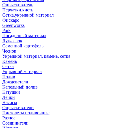
Опрыскиватель
Перчатки,кисть
Сетка,укрывной материал
Фискарс
Greenworks
Park
Посадочный материал
Лук-севок
Семенной картофель
Чеснок
Укрывной материал, камень, сетка
Камень
Сетка
Укрывной материал
Полив
Дождеватели
Капельный полив
Катушки
Лейки
Насосы
Опрыскиватели
Пистолеты поливочные
Разное
Соединители