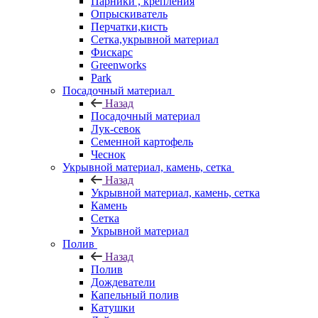
Парники , крепления
Опрыскиватель
Перчатки,кисть
Сетка,укрывной материал
Фискарс
Greenworks
Park
Посадочный материал
Назад
Посадочный материал
Лук-севок
Семенной картофель
Чеснок
Укрывной материал, камень, сетка
Назад
Укрывной материал, камень, сетка
Камень
Сетка
Укрывной материал
Полив
Назад
Полив
Дождеватели
Капельный полив
Катушки