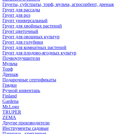
Грунты, субстраты, торф, мульча, агросорбент, дренаж
Грунт для рассады
Грунт для роз
Грунт универсальный
Грунт для хвойных растений
Грунт цветочный
Грунт для овощных культур
Грунт для голубики
Грунт для комнатных растений
Грунт для плодово-ягодных культур
Почвоулучшители
Мульча
Торф
Дренаж
Подарочные сертификаты
Грядки
Ручной инвентарь
Finland
Gardena
Mr.Logo
TRUPER
ZEMA
Другие производители
Инструменты садовые
Парники , крепления