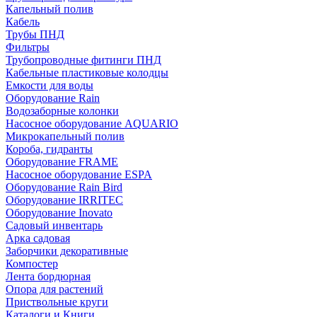
Капельный полив
Кабель
Трубы ПНД
Фильтры
Трубопроводные фитинги ПНД
Кабельные пластиковые колодцы
Емкости для воды
Оборудование Rain
Водозаборные колонки
Насосное оборудование AQUARIO
Микрокапельный полив
Короба, гидранты
Оборудование FRAME
Насосное оборудование ESPA
Оборудование Rain Bird
Оборудование IRRITEC
Оборудование Inovato
Садовый инвентарь
Арка садовая
Заборчики декоративные
Компостер
Лента бордюрная
Опора для растений
Приствольные круги
Каталоги и Книги