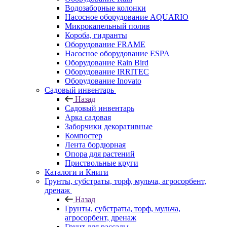
Водозаборные колонки
Насосное оборудование AQUARIO
Микрокапельный полив
Короба, гидранты
Оборудование FRAME
Насосное оборудование ESPA
Оборудование Rain Bird
Оборудование IRRITEC
Оборудование Inovato
Садовый инвентарь
Назад
Садовый инвентарь
Арка садовая
Заборчики декоративные
Компостер
Лента бордюрная
Опора для растений
Приствольные круги
Каталоги и Книги
Грунты, субстраты, торф, мульча, агросорбент,
дренаж
Назад
Грунты, субстраты, торф, мульча,
агросорбент, дренаж
Грунт для рассады