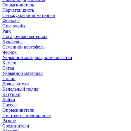
Опрыскиватель
Перчатки,кисть
Сетка,укрывной материал
Фискарс
Greenworks
Park
Посадочный материал
Лук-севок
Семенной картофель
Чеснок
Укрывной материал, камень, сетка
Камень
Сетка
Укрывной материал
Полив
Дождеватели
Капельный полив
Катушки
Лейки
Насосы
Опрыскиватели
Пистолеты поливочные
Разное
Соединители