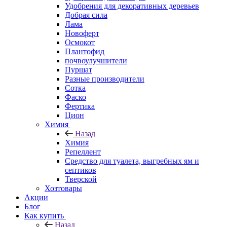
Удобрения для декоративных деревьев
Добрая сила
Лама
Новоферт
Осмокот
Плантофид
почвоулучшители
Пуршат
Разные производители
Сотка
Фаско
Фертика
Цион
Химия
Назад
Химия
Репеллент
Средство для туалета, выгребных ям и
септиков
Тверской
Хозтовары
Акции
Блог
Как купить
Назад