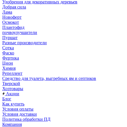
Удобрения для декоративных деревьев
Добрая сила
Лама
Новоферт
Осмокот
Плантофид
почвоулучшители
Пуршат
Разные производители
Сотка
Фаско
Фертика
Цион
Химия
Репеллент
Средство для туалета, выгребных ям и септиков
Тверской
Хозтовары
Акции
Блог
Как купить
Условия оплаты
Условия доставки
Политика обработки ПД
Компания