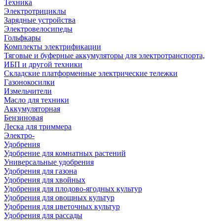
Техника
Электротрициклы
Зарядные устройства
Электровелосипеды
Гольфкары
Комплекты электрификации
Тяговые и буферные аккумуляторы для электротранспорта,
ИБП и другой техники
Складские платформенные электрические тележки
Газонокосилки
Измельчители
Масло для техники
Аккумуляторная
Бензиновая
Леска для триммера
Электро-
Удобрения
Удобрение для комнатных растений
Универсальные удобрения
Удобрения для газона
Удобрения для хвойных
Удобрения для плодово-ягодных культур
Удобрения для овощных культур
Удобрения для цветочных культур
Удобрения для рассады