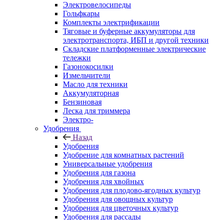
Электровелосипеды
Гольфкары
Комплекты электрификации
Тяговые и буферные аккумуляторы для
электротранспорта, ИБП и другой техники
Складские платформенные электрические
тележки
Газонокосилки
Измельчители
Масло для техники
Аккумуляторная
Бензиновая
Леска для триммера
Электро-
Удобрения
Назад
Удобрения
Удобрение для комнатных растений
Универсальные удобрения
Удобрения для газона
Удобрения для хвойных
Удобрения для плодово-ягодных культур
Удобрения для овощных культур
Удобрения для цветочных культур
Удобрения для рассады