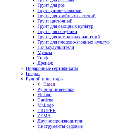
Грунт для роз
Грунт универсальный
Грунт для хвойных растений
Грунт цветочный
Грунт для овощных культур
Грунт для голубики
Грунт для комнатных растений
Грунт для плодово-ягодных культур
Почвоулучшители
Мульча
Торф
Дренаж
Подарочные сертификаты
Грядки
Ручной инвентарь
Назад
Ручной инвентарь
Finland
Gardena
Mr.Logo
TRUPER
ZEMA
Другие производители
Инструменты садовые