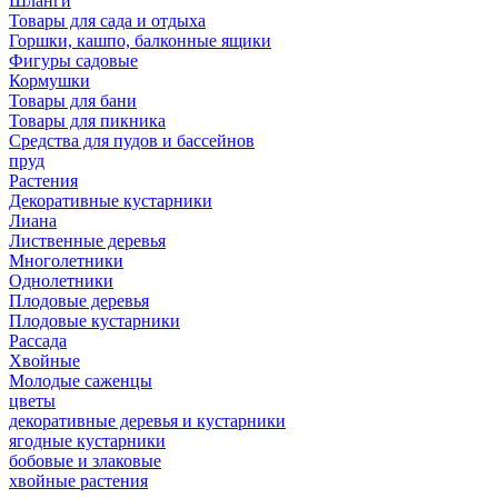
Шланги
Товары для сада и отдыха
Горшки, кашпо, балконные ящики
Фигуры садовые
Кормушки
Товары для бани
Товары для пикника
Средства для пудов и бассейнов
пруд
Растения
Декоративные кустарники
Лиана
Лиственные деревья
Многолетники
Однолетники
Плодовые деревья
Плодовые кустарники
Рассада
Хвойные
Молодые саженцы
цветы
декоративные деревья и кустарники
ягодные кустарники
бобовые и злаковые
хвойные растения