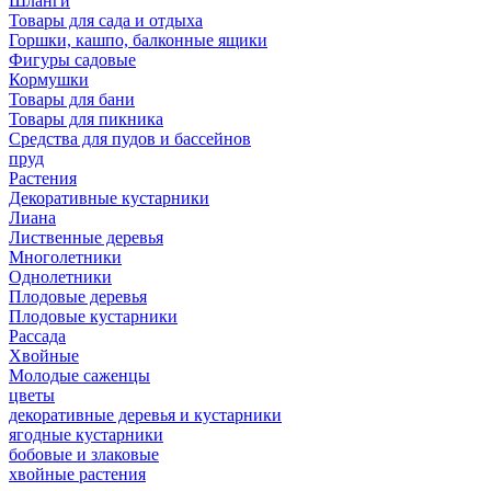
Шланги
Товары для сада и отдыха
Горшки, кашпо, балконные ящики
Фигуры садовые
Кормушки
Товары для бани
Товары для пикника
Средства для пудов и бассейнов
пруд
Растения
Декоративные кустарники
Лиана
Лиственные деревья
Многолетники
Однолетники
Плодовые деревья
Плодовые кустарники
Рассада
Хвойные
Молодые саженцы
цветы
декоративные деревья и кустарники
ягодные кустарники
бобовые и злаковые
хвойные растения