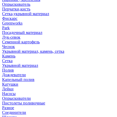
Опрыскиватель
Перчатки,кисть
Сетка,укрывной материал
Фискарс
Greenworks
Park
Посадочный материал
Лук-севок
Семенной картофель
Чеснок
Укрывной материал, камень, сетка
Камень
Сетка
Укрывной материал
Полив
Дождеватели
Капельный полив
Катушки
Лейки
Насосы
Опрыскиватели
Пистолеты поливочные
Разное
Соединители