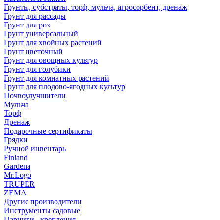
Грунты, субстраты, торф, мульча, агросорбент, дренаж
Грунт для рассады
Грунт для роз
Грунт универсальный
Грунт для хвойных растений
Грунт цветочный
Грунт для овощных культур
Грунт для голубики
Грунт для комнатных растений
Грунт для плодово-ягодных культур
Почвоулучшители
Мульча
Торф
Дренаж
Подарочные сертификаты
Грядки
Ручной инвентарь
Finland
Gardena
Mr.Logo
TRUPER
ZEMA
Другие производители
Инструменты садовые
Парники , крепления