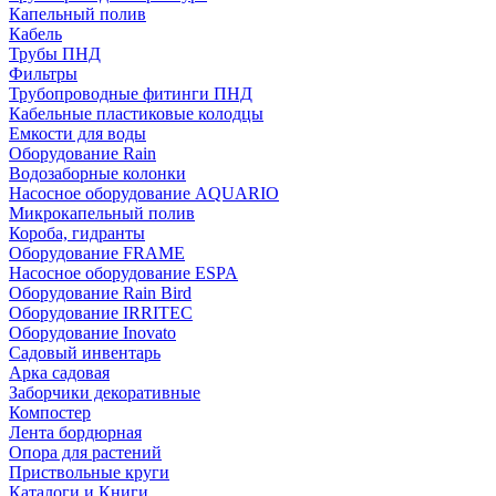
Капельный полив
Кабель
Трубы ПНД
Фильтры
Трубопроводные фитинги ПНД
Кабельные пластиковые колодцы
Емкости для воды
Оборудование Rain
Водозаборные колонки
Насосное оборудование AQUARIO
Микрокапельный полив
Короба, гидранты
Оборудование FRAME
Насосное оборудование ESPA
Оборудование Rain Bird
Оборудование IRRITEC
Оборудование Inovato
Садовый инвентарь
Арка садовая
Заборчики декоративные
Компостер
Лента бордюрная
Опора для растений
Приствольные круги
Каталоги и Книги