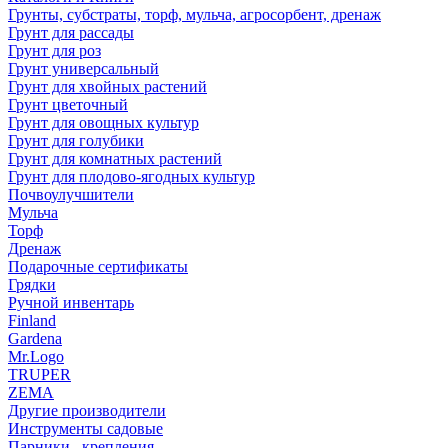
Грунты, субстраты, торф, мульча, агросорбент, дренаж
Грунт для рассады
Грунт для роз
Грунт универсальный
Грунт для хвойных растений
Грунт цветочный
Грунт для овощных культур
Грунт для голубики
Грунт для комнатных растений
Грунт для плодово-ягодных культур
Почвоулучшители
Мульча
Торф
Дренаж
Подарочные сертификаты
Грядки
Ручной инвентарь
Finland
Gardena
Mr.Logo
TRUPER
ZEMA
Другие производители
Инструменты садовые
Парники , крепления