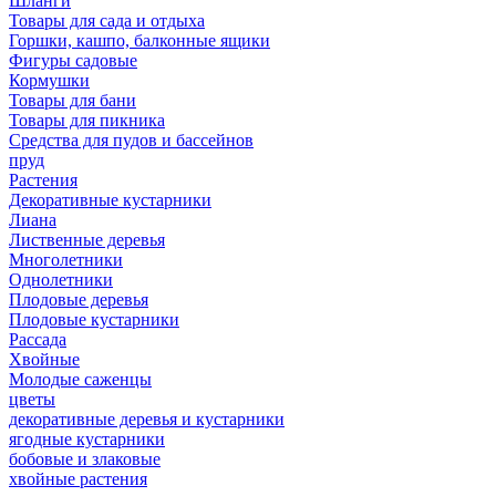
Шланги
Товары для сада и отдыха
Горшки, кашпо, балконные ящики
Фигуры садовые
Кормушки
Товары для бани
Товары для пикника
Средства для пудов и бассейнов
пруд
Растения
Декоративные кустарники
Лиана
Лиственные деревья
Многолетники
Однолетники
Плодовые деревья
Плодовые кустарники
Рассада
Хвойные
Молодые саженцы
цветы
декоративные деревья и кустарники
ягодные кустарники
бобовые и злаковые
хвойные растения