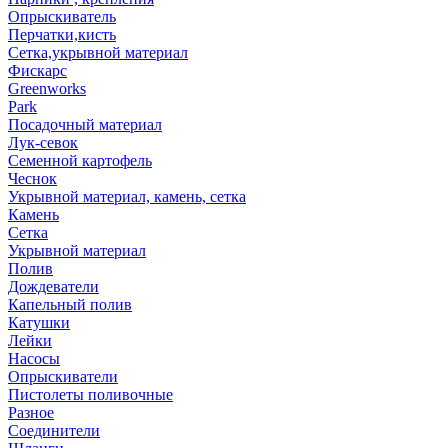
Опрыскиватель
Перчатки,кисть
Сетка,укрывной материал
Фискарс
Greenworks
Park
Посадочный материал
Лук-севок
Семенной картофель
Чеснок
Укрывной материал, камень, сетка
Камень
Сетка
Укрывной материал
Полив
Дождеватели
Капельный полив
Катушки
Лейки
Насосы
Опрыскиватели
Пистолеты поливочные
Разное
Соединители