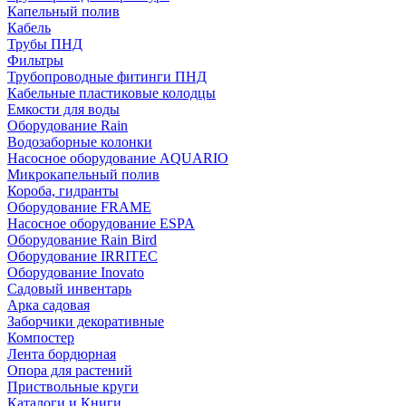
Капельный полив
Кабель
Трубы ПНД
Фильтры
Трубопроводные фитинги ПНД
Кабельные пластиковые колодцы
Емкости для воды
Оборудование Rain
Водозаборные колонки
Насосное оборудование AQUARIO
Микрокапельный полив
Короба, гидранты
Оборудование FRAME
Насосное оборудование ESPA
Оборудование Rain Bird
Оборудование IRRITEC
Оборудование Inovato
Садовый инвентарь
Арка садовая
Заборчики декоративные
Компостер
Лента бордюрная
Опора для растений
Приствольные круги
Каталоги и Книги